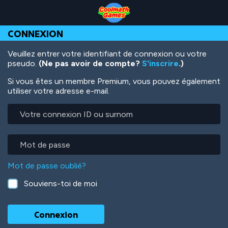
Skip
Skip
Skip
Skip
Aller
to
to
to
to
au
Top
Navigation
Main
Footer
contenu
CONNEXION
of
Content
principal
Page
Veuillez entrer votre identifiant de connexion ou votre
pseudo.
(Ne pas avoir de compte?
S'inscrire
.)
Si vous êtes un membre Premium, vous pouvez également
utiliser votre adresse e-mail.
Votre
connexion
ID
ou
Mot
surnom
de
passe
Mot de passe oublié?
Souviens-toi de moi