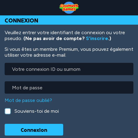
Skip
Skip
Skip
Skip
Aller
to
to
to
to
au
Top
Navigation
Main
Footer
contenu
CONNEXION
of
Content
principal
Page
Veuillez entrer votre identifiant de connexion ou votre
pseudo.
(Ne pas avoir de compte?
S'inscrire
.)
Si vous êtes un membre Premium, vous pouvez également
utiliser votre adresse e-mail.
Votre
connexion
ID
ou
Mot
surnom
de
passe
Mot de passe oublié?
Souviens-toi de moi