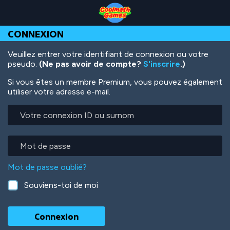
Skip
Skip
Skip
Skip
Aller
to
to
to
to
au
Top
Navigation
Main
Footer
contenu
CONNEXION
of
Content
principal
Page
Veuillez entrer votre identifiant de connexion ou votre
pseudo.
(Ne pas avoir de compte?
S'inscrire
.)
Si vous êtes un membre Premium, vous pouvez également
utiliser votre adresse e-mail.
Votre
connexion
ID
ou
Mot
surnom
de
passe
Mot de passe oublié?
Souviens-toi de moi