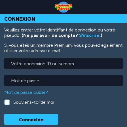
Skip
Skip
Skip
Skip
Aller
to
to
to
to
au
Top
Navigation
Main
Footer
contenu
CONNEXION
of
Content
principal
Page
Veuillez entrer votre identifiant de connexion ou votre
pseudo.
(Ne pas avoir de compte?
S'inscrire
.)
Si vous êtes un membre Premium, vous pouvez également
utiliser votre adresse e-mail.
Votre
connexion
ID
ou
Mot
surnom
de
passe
Mot de passe oublié?
Souviens-toi de moi