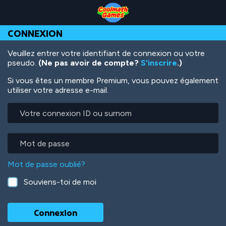
Skip
Skip
Skip
Skip
Aller
to
to
to
to
au
Top
Navigation
Main
Footer
contenu
CONNEXION
of
Content
principal
Page
Veuillez entrer votre identifiant de connexion ou votre
pseudo.
(Ne pas avoir de compte?
S'inscrire
.)
Si vous êtes un membre Premium, vous pouvez également
utiliser votre adresse e-mail.
Votre
connexion
ID
ou
Mot
surnom
de
passe
Mot de passe oublié?
Souviens-toi de moi