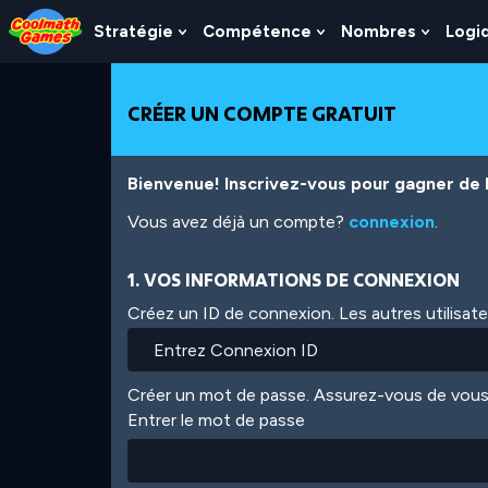
Skip
Skip
Skip
Skip
Aller
to
to
to
to
au
Stratégie
Compétence
Nombres
Logi
Show
Show
Show
Top
Navigation
Main
Footer
contenu
Submenu
Submenu
Subme
of
Content
principal
For
For
For
Page
Stratégie
Compétence
Nombr
CRÉER UN COMPTE GRATUIT
Bienvenue! Inscrivez-vous pour gagner de l'
Vous avez déjà un compte?
connexion
.
1. VOS INFORMATIONS DE CONNEXION
Créez un ID de connexion. Les autres utilisat
Créer un mot de passe. Assurez-vous de vous
Entrer le mot de passe