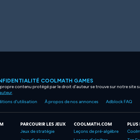
NFIDENTIALITÉ COOLMATH GAMES
propre contenu protégé par le droit d'auteur se trouve sur notre site sa
'auteur
.
tions d'utilisation
À propos de nos annonces
Adblock FAQ
OM
PARCOURIR LES JEUX
COOLMATH.COM
PLUS
Jeux de stratégie
Leçons de pré-algèbre
Coolm