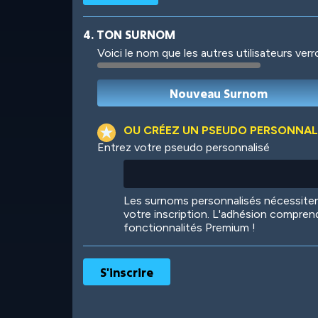
4. TON SURNOM
Voici le nom que les autres utilisateurs ver
Robotic
International
OU CRÉEZ UN PSEUDO PERSONNAL
Entrez votre pseudo personnalisé
Big City
Starlight
Les surnoms personnalisés nécessit
votre inscription. L'adhésion compren
fonctionnalités Premium !
Ooh! Aah!
Night Game