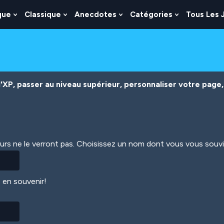
que
Classique
Anecdotes
Catégories
Tous Les 
Show
Show
Show
Show
nu
Submenu
Submenu
Submenu
Submenu
For
For
For
For
es
Logique
Classique
Anecdotes
Catégories
XP, passer au niveau supérieur, personnaliser votre page, 
eurs ne le verront pas. Choisissez un nom dont vous vous souv
 en souvenir!