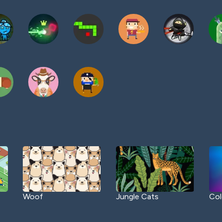
Woof
Jungle Cats
Col