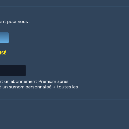
ront pour vous :
Deep Water
On the Beach
Mus
ISÉ
Circuits
Glazed Over
In 
ent un abonnement Premium après
d un surnom personnalisé + toutes les
Big Spender
Hit the Slopes
Boo