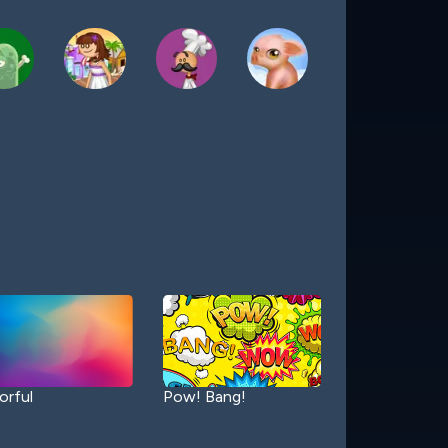
orful
Pow! Bang!