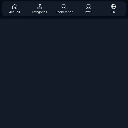
Prise en charge de l'abonnement
Blog
Accueil
Catégories
Rechercher
Profil
FR
Developers
NOUS CONTACTER
Accessibility
PARCOURIR LES JEUX
Jeux de stratégie
Jeux d'adresse
Jeux de nombres
Jeux de logique
Jeux de mémoire
Jeux classiques
Jeux scientifiques
Jeux de géographie
Téléchargez nos applications
COOLMATH.COM