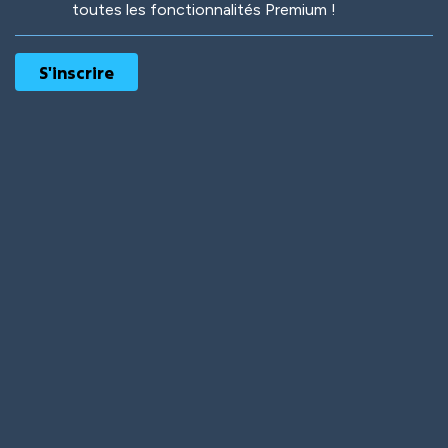
toutes les fonctionnalités Premium !
Robotic
International
Deep Water
On the Beach
Mushroom Planet
Time Warp