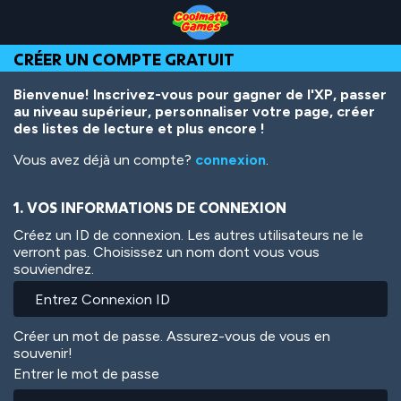
Skip
Skip
Skip
Skip
Aller
to
to
to
to
au
Top
Navigation
Main
Footer
contenu
CRÉER UN COMPTE GRATUIT
of
Content
principal
Page
Bienvenue! Inscrivez-vous pour gagner de l'XP, passer
au niveau supérieur, personnaliser votre page, créer
des listes de lecture et plus encore !
Vous avez déjà un compte?
connexion
.
1. VOS INFORMATIONS DE CONNEXION
Créez un ID de connexion. Les autres utilisateurs ne le
verront pas. Choisissez un nom dont vous vous
souviendrez.
Créer un mot de passe. Assurez-vous de vous en
souvenir!
Entrer le mot de passe