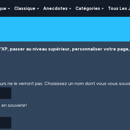
que
Classique
Anecdotes
Catégories
Tous Les 
Show
Show
Show
Show
nu
Submenu
Submenu
Submenu
Submenu
For
For
For
For
es
Logique
Classique
Anecdotes
Catégories
XP, passer au niveau supérieur, personnaliser votre page, 
eurs ne le verront pas. Choisissez un nom dont vous vous souv
 en souvenir!