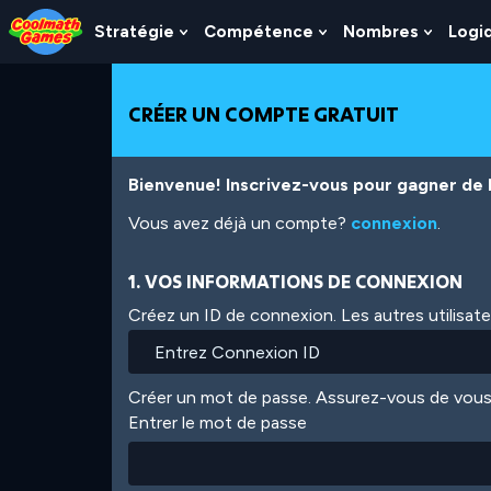
Skip
Skip
Skip
Skip
Aller
to
to
to
to
au
Stratégie
Compétence
Nombres
Logi
Show
Show
Show
Top
Navigation
Main
Footer
contenu
Submenu
Submenu
Subme
of
Content
principal
For
For
For
Page
Stratégie
Compétence
Nombr
CRÉER UN COMPTE GRATUIT
Bienvenue! Inscrivez-vous pour gagner de l'
Vous avez déjà un compte?
connexion
.
1. VOS INFORMATIONS DE CONNEXION
Créez un ID de connexion. Les autres utilisat
Créer un mot de passe. Assurez-vous de vous
Entrer le mot de passe