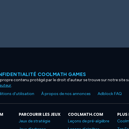
NFIDENTIALITÉ COOLMATH GAMES
propre contenu protégé par le droit d'auteur se trouve sur notre site sa
'auteur
.
tions d'utilisation
À propos de nos annonces
Adblock FAQ
OM
PARCOURIR LES JEUX
COOLMATH.COM
PLUS
Jeux de stratégie
Leçons de pré-algèbre
Coolm