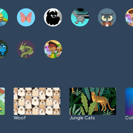
Woof
Jungle Cats
Col