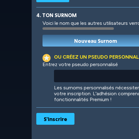
4. TON SURNOM
Voici le nom que les autres utilisateurs ver
Robotic
International
OU CRÉEZ UN PSEUDO PERSONNAL
Entrez votre pseudo personnalisé
Big City
Starlight
Les surnoms personnalisés nécessit
votre inscription. L'adhésion compren
fonctionnalités Premium !
Ooh! Aah!
Night Game