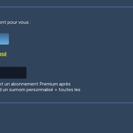
ront pour vous :
Deep Water
On the Beach
Mus
ISÉ
Circuits
Glazed Over
In 
ent un abonnement Premium après
d un surnom personnalisé + toutes les
Big Spender
Hit the Slopes
Boo