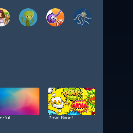
orful
Pow! Bang!