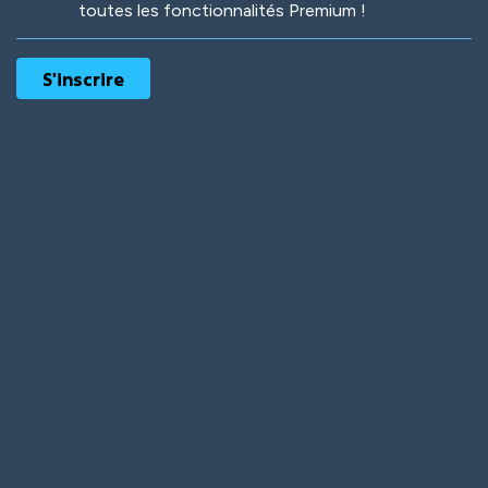
toutes les fonctionnalités Premium !
Robotic
International
Deep Water
On the Beach
Mushroom Planet
Time Warp