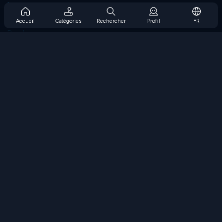
Prise en charge de l'abonnement
Blog
Accueil
Catégories
Rechercher
Profil
FR
Developers
NOUS CONTACTER
Accessibility
PARCOURIR LES JEUX
Jeux de stratégie
Jeux d'adresse
Jeux de nombres
Jeux de logique
Jeux de mémoire
Jeux classiques
Jeux scientifiques
Jeux de géographie
Téléchargez nos applications
COOLMATH.COM