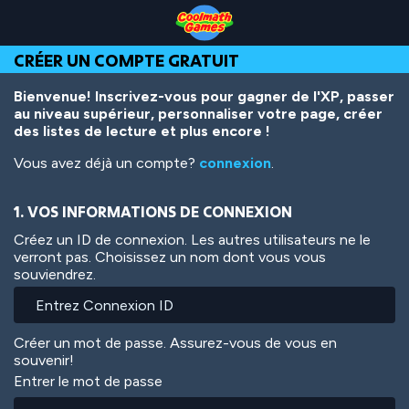
Skip
Skip
Skip
Skip
Aller
to
to
to
to
au
Top
Navigation
Main
Footer
contenu
CRÉER UN COMPTE GRATUIT
of
Content
principal
Page
Bienvenue! Inscrivez-vous pour gagner de l'XP, passer
au niveau supérieur, personnaliser votre page, créer
des listes de lecture et plus encore !
Vous avez déjà un compte?
connexion
.
1. VOS INFORMATIONS DE CONNEXION
Créez un ID de connexion. Les autres utilisateurs ne le
verront pas. Choisissez un nom dont vous vous
souviendrez.
Créer un mot de passe. Assurez-vous de vous en
souvenir!
Entrer le mot de passe