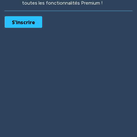
toutes les fonctionnalités Premium !
Robotic
International
Deep Water
On the Beach
Mushroom Planet
Time Warp