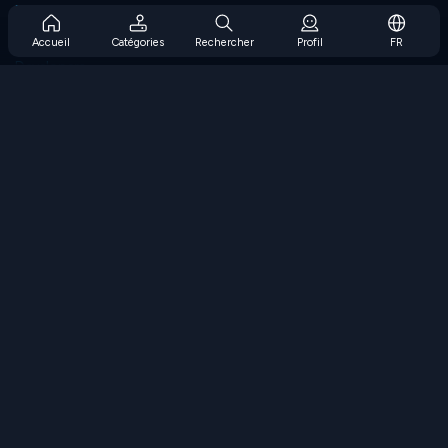
Prise en charge de l'abonnement
Blog
Accueil
Catégories
Rechercher
Profil
FR
Developers
NOUS CONTACTER
Accessibility
PARCOURIR LES JEUX
Jeux de stratégie
Jeux d'adresse
Jeux de nombres
Jeux de logique
Jeux de mémoire
Jeux classiques
Jeux scientifiques
Jeux de géographie
Téléchargez nos applications
COOLMATH.COM