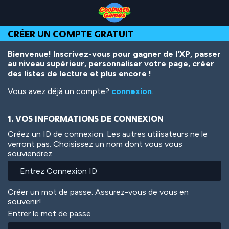
Skip
Skip
Skip
Skip
Aller
to
to
to
to
au
Top
Navigation
Main
Footer
contenu
CRÉER UN COMPTE GRATUIT
of
Content
principal
Page
Bienvenue! Inscrivez-vous pour gagner de l'XP, passer
au niveau supérieur, personnaliser votre page, créer
des listes de lecture et plus encore !
Vous avez déjà un compte?
connexion
.
1. VOS INFORMATIONS DE CONNEXION
Créez un ID de connexion. Les autres utilisateurs ne le
verront pas. Choisissez un nom dont vous vous
souviendrez.
Créer un mot de passe. Assurez-vous de vous en
souvenir!
Entrer le mot de passe