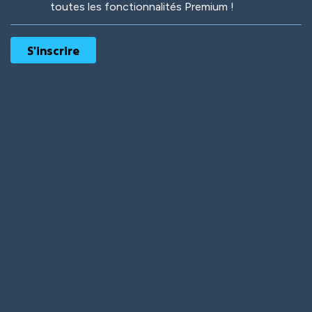
toutes les fonctionnalités Premium !
Robotic
International
Deep Water
On the Beach
Mushroom Planet
Time Warp