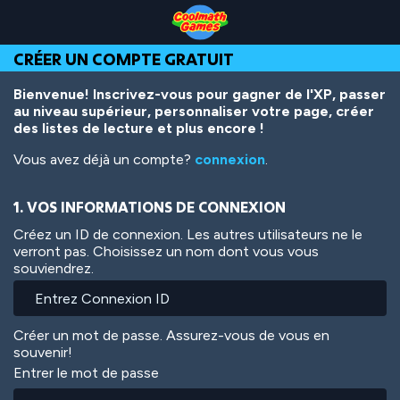
Skip
Skip
Skip
Skip
Aller
to
to
to
to
au
Top
Navigation
Main
Footer
contenu
CRÉER UN COMPTE GRATUIT
of
Content
principal
Page
Bienvenue! Inscrivez-vous pour gagner de l'XP, passer
au niveau supérieur, personnaliser votre page, créer
des listes de lecture et plus encore !
Vous avez déjà un compte?
connexion
.
1. VOS INFORMATIONS DE CONNEXION
Créez un ID de connexion. Les autres utilisateurs ne le
verront pas. Choisissez un nom dont vous vous
souviendrez.
Créer un mot de passe. Assurez-vous de vous en
souvenir!
Entrer le mot de passe