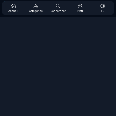
Prise en charge de l'abonnement
Blog
Accueil
Catégories
Rechercher
Profil
FR
Developers
NOUS CONTACTER
Accessibility
PARCOURIR LES JEUX
Jeux de stratégie
Jeux d'adresse
Jeux de nombres
Jeux de logique
Jeux de mémoire
Jeux classiques
Jeux scientifiques
Jeux de géographie
Téléchargez nos applications
COOLMATH.COM