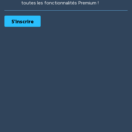
toutes les fonctionnalités Premium !
Robotic
International
Deep Water
On the Beach
Mushroom Planet
Time Warp