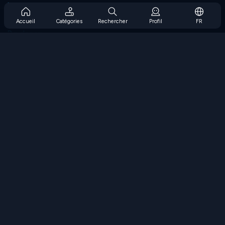
Prise en charge de l'abonnement
Blog
Accueil
Catégories
Rechercher
Profil
FR
Developers
NOUS CONTACTER
Accessibility
PARCOURIR LES JEUX
Jeux de stratégie
Jeux d'adresse
Jeux de nombres
Jeux de logique
Jeux de mémoire
Jeux classiques
Jeux scientifiques
Jeux de géographie
Téléchargez nos applications
COOLMATH.COM