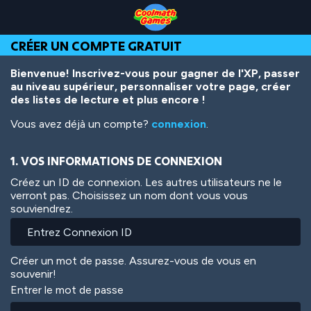
Skip
Skip
Skip
Skip
Aller
to
to
to
to
au
Top
Navigation
Main
Footer
contenu
CRÉER UN COMPTE GRATUIT
of
Content
principal
Page
Bienvenue! Inscrivez-vous pour gagner de l'XP, passer
au niveau supérieur, personnaliser votre page, créer
des listes de lecture et plus encore !
Vous avez déjà un compte?
connexion
.
1. VOS INFORMATIONS DE CONNEXION
Créez un ID de connexion. Les autres utilisateurs ne le
verront pas. Choisissez un nom dont vous vous
souviendrez.
Créer un mot de passe. Assurez-vous de vous en
souvenir!
Entrer le mot de passe