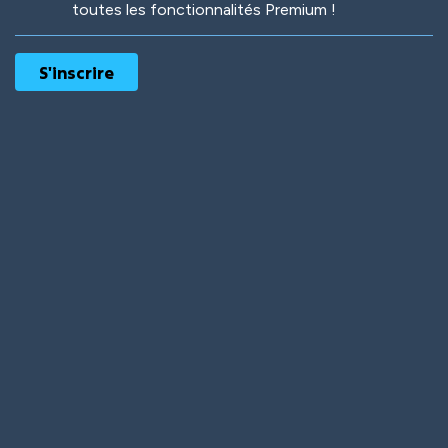
toutes les fonctionnalités Premium !
Robotic
International
Deep Water
On the Beach
Mushroom Planet
Time Warp