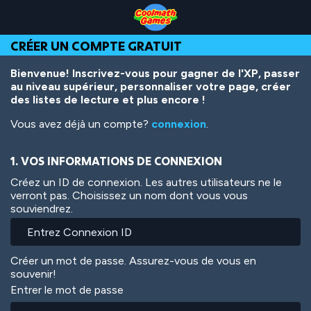
Skip
Skip
Skip
Skip
Aller
to
to
to
to
au
Top
Navigation
Main
Footer
contenu
CRÉER UN COMPTE GRATUIT
of
Content
principal
Page
Bienvenue! Inscrivez-vous pour gagner de l'XP, passer
au niveau supérieur, personnaliser votre page, créer
des listes de lecture et plus encore !
Vous avez déjà un compte?
connexion
.
1. VOS INFORMATIONS DE CONNEXION
Créez un ID de connexion. Les autres utilisateurs ne le
verront pas. Choisissez un nom dont vous vous
souviendrez.
Créer un mot de passe. Assurez-vous de vous en
souvenir!
Entrer le mot de passe