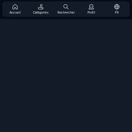
Prise en charge de l'abonnement
Blog
Accueil
Catégories
Rechercher
Profil
FR
Developers
NOUS CONTACTER
Accessibility
PARCOURIR LES JEUX
Jeux de stratégie
Jeux d'adresse
Jeux de nombres
Jeux de logique
Jeux de mémoire
Jeux classiques
Jeux scientifiques
Jeux de géographie
Téléchargez nos applications
COOLMATH.COM