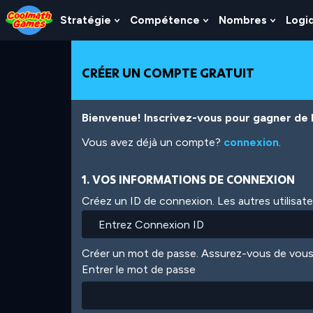
Skip
Skip
Skip
Skip
Aller
to
to
to
to
au
Stratégie
Compétence
Nombres
Logi
Show
Show
Show
Top
Navigation
Main
Footer
contenu
Submenu
Submenu
Subme
of
Content
principal
For
For
For
Page
Stratégie
Compétence
Nombr
CRÉER UN COMPTE GRATUIT
Bienvenue! Inscrivez-vous pour gagner de l'
Vous avez déjà un compte?
connexion
.
1. VOS INFORMATIONS DE CONNEXION
Créez un ID de connexion. Les autres utilisat
Créer un mot de passe. Assurez-vous de vous
Entrer le mot de passe