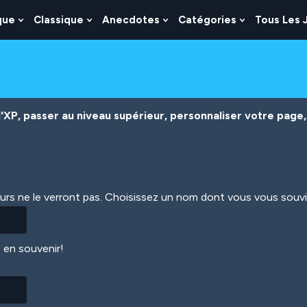
que
Classique
Anecdotes
Catégories
Tous Les 
Show
Show
Show
Show
nu
Submenu
Submenu
Submenu
Submenu
For
For
For
For
es
Logique
Classique
Anecdotes
Catégories
XP, passer au niveau supérieur, personnaliser votre page, 
eurs ne le verront pas. Choisissez un nom dont vous vous souv
 en souvenir!