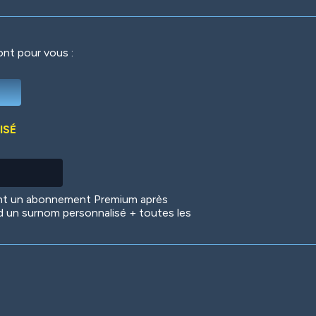
ront pour vous :
Deep Water
On the Beach
Mus
ISÉ
Circuits
Glazed Over
In 
ent un abonnement Premium après
d un surnom personnalisé + toutes les
Big Spender
Hit the Slopes
Boo