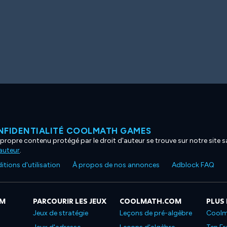
NFIDENTIALITÉ COOLMATH GAMES
propre contenu protégé par le droit d'auteur se trouve sur notre site sa
'auteur
.
tions d'utilisation
À propos de nos annonces
Adblock FAQ
OM
PARCOURIR LES JEUX
COOLMATH.COM
PLUS
Jeux de stratégie
Leçons de pré-algèbre
Coolm