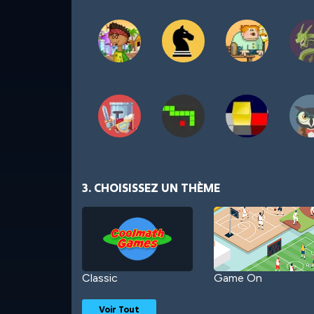
3. CHOISISSEZ UN THÈME
Classic
Game On
Voir Tout