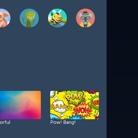
orful
Pow! Bang!