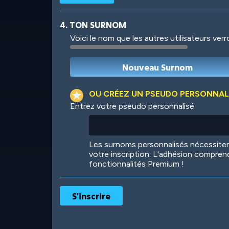
4. TON SURNOM
Voici le nom que les autres utilisateurs ver
Robotic
International
OU CRÉEZ UN PSEUDO PERSONNAL
Entrez votre pseudo personnalisé
Big City
Starlight
Les surnoms personnalisés nécessit
votre inscription. L'adhésion compren
fonctionnalités Premium !
Ooh! Aah!
Night Game