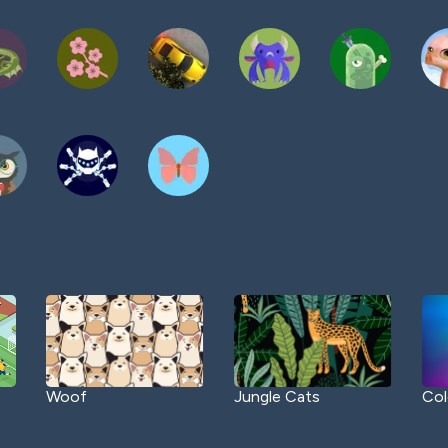
Woof
Jungle Cats
Col