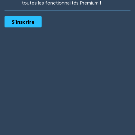
toutes les fonctionnalités Premium !
Robotic
International
Deep Water
On the Beach
Mushroom Planet
Time Warp