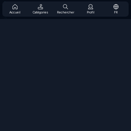
Prise en charge de l'abonnement
Blog
Accueil
Catégories
Rechercher
Profil
FR
Developers
NOUS CONTACTER
Accessibility
PARCOURIR LES JEUX
Jeux de stratégie
Jeux d'adresse
Jeux de nombres
Jeux de logique
Jeux de mémoire
Jeux classiques
Jeux scientifiques
Jeux de géographie
Téléchargez nos applications
COOLMATH.COM