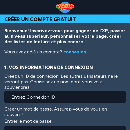
Skip
Skip
Skip
Skip
Aller
to
to
to
to
au
Top
Navigation
Main
Footer
contenu
CRÉER UN COMPTE GRATUIT
of
Content
principal
Page
Bienvenue! Inscrivez-vous pour gagner de l'XP, passer
au niveau supérieur, personnaliser votre page, créer
des listes de lecture et plus encore !
Vous avez déjà un compte?
connexion
.
1. VOS INFORMATIONS DE CONNEXION
Créez un ID de connexion. Les autres utilisateurs ne le
verront pas. Choisissez un nom dont vous vous
souviendrez.
Créer un mot de passe. Assurez-vous de vous en
souvenir!
Entrer le mot de passe