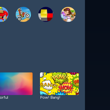
orful
Pow! Bang!