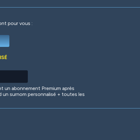
ront pour vous :
Deep Water
On the Beach
Mus
ISÉ
Circuits
Glazed Over
In 
ent un abonnement Premium après
d un surnom personnalisé + toutes les
Big Spender
Hit the Slopes
Boo