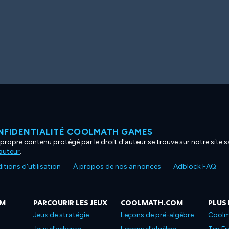
NFIDENTIALITÉ COOLMATH GAMES
propre contenu protégé par le droit d'auteur se trouve sur notre site sa
'auteur
.
tions d'utilisation
À propos de nos annonces
Adblock FAQ
OM
PARCOURIR LES JEUX
COOLMATH.COM
PLUS
Jeux de stratégie
Leçons de pré-algèbre
Coolm