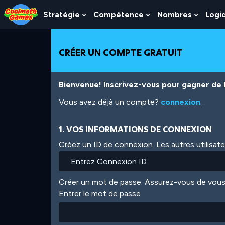
Skip
Skip
Skip
Skip
Aller
to
to
to
to
au
Stratégie
Compétence
Nombres
Logi
Show
Show
Show
Top
Navigation
Main
Footer
contenu
Submenu
Submenu
Subme
of
Content
principal
For
For
For
Page
Stratégie
Compétence
Nombr
CRÉER UN COMPTE GRATUIT
Bienvenue! Inscrivez-vous pour gagner de l'
Vous avez déjà un compte?
connexion
.
1. VOS INFORMATIONS DE CONNEXION
Créez un ID de connexion. Les autres utilisat
Créer un mot de passe. Assurez-vous de vous
Entrer le mot de passe