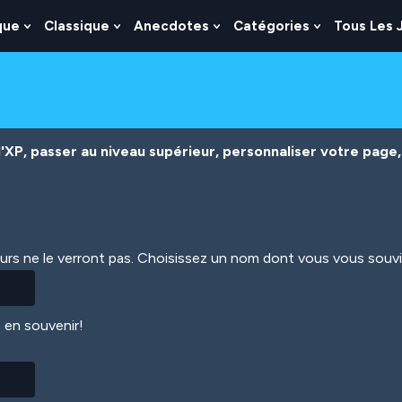
que
Classique
Anecdotes
Catégories
Tous Les 
Show
Show
Show
Show
nu
Submenu
Submenu
Submenu
Submenu
For
For
For
For
es
Logique
Classique
Anecdotes
Catégories
XP, passer au niveau supérieur, personnaliser votre page, 
eurs ne le verront pas. Choisissez un nom dont vous vous souv
 en souvenir!