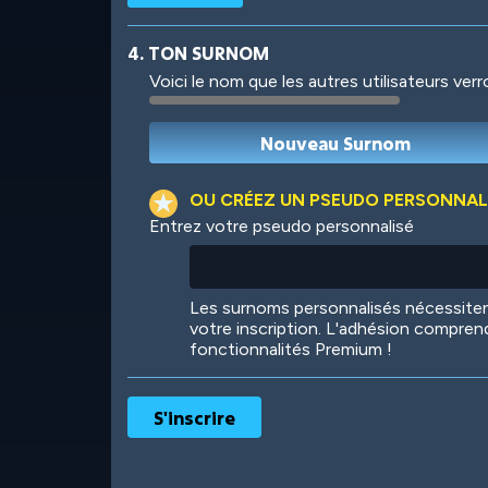
4. TON SURNOM
Voici le nom que les autres utilisateurs ver
Robotic
International
OU CRÉEZ UN PSEUDO PERSONNAL
Entrez votre pseudo personnalisé
Big City
Starlight
Les surnoms personnalisés nécessit
votre inscription. L'adhésion compren
fonctionnalités Premium !
Ooh! Aah!
Night Game