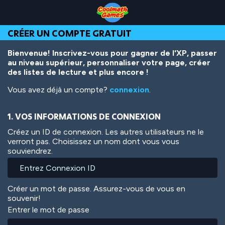
Skip
Skip
Skip
Skip
Aller
to
to
to
to
au
Top
Navigation
Main
Footer
contenu
CRÉER UN COMPTE GRATUIT
of
Content
principal
Page
Bienvenue! Inscrivez-vous pour gagner de l'XP, passer
au niveau supérieur, personnaliser votre page, créer
des listes de lecture et plus encore !
Vous avez déjà un compte?
connexion
.
1. VOS INFORMATIONS DE CONNEXION
Créez un ID de connexion. Les autres utilisateurs ne le
verront pas. Choisissez un nom dont vous vous
souviendrez.
Créer un mot de passe. Assurez-vous de vous en
souvenir!
Entrer le mot de passe