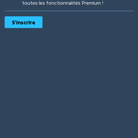
toutes les fonctionnalités Premium !
Robotic
International
Deep Water
On the Beach
Mushroom Planet
Time Warp