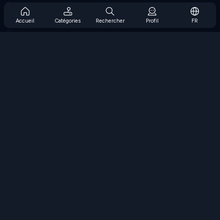
Prise en charge de l'abonnement
Blog
Accueil
Catégories
Rechercher
Profil
FR
Developers
NOUS CONTACTER
Accessibility
PARCOURIR LES JEUX
Jeux de stratégie
Jeux d'adresse
Jeux de nombres
Jeux de logique
Jeux de mémoire
Jeux classiques
Jeux scientifiques
Jeux de géographie
Téléchargez nos applications
COOLMATH.COM