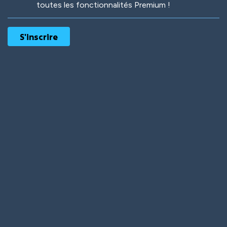
toutes les fonctionnalités Premium !
Robotic
International
Deep Water
On the Beach
Mushroom Planet
Time Warp