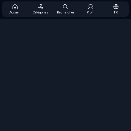
Prise en charge de l'abonnement
Blog
Accueil
Catégories
Rechercher
Profil
FR
Developers
NOUS CONTACTER
Accessibility
PARCOURIR LES JEUX
Jeux de stratégie
Jeux d'adresse
Jeux de nombres
Jeux de logique
Jeux de mémoire
Jeux classiques
Jeux scientifiques
Jeux de géographie
Téléchargez nos applications
COOLMATH.COM