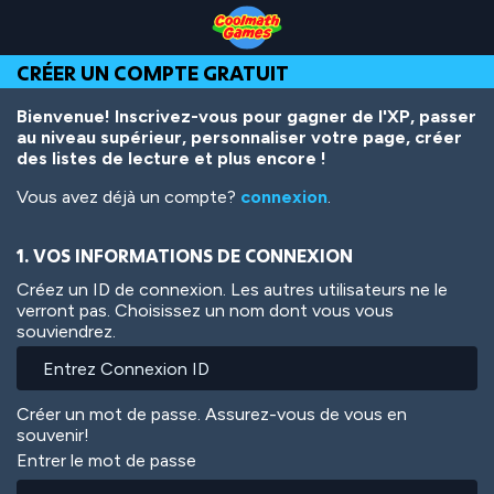
Skip
Skip
Skip
Skip
Aller
to
to
to
to
au
Top
Navigation
Main
Footer
contenu
CRÉER UN COMPTE GRATUIT
of
Content
principal
Page
Bienvenue! Inscrivez-vous pour gagner de l'XP, passer
au niveau supérieur, personnaliser votre page, créer
des listes de lecture et plus encore !
Vous avez déjà un compte?
connexion
.
1. VOS INFORMATIONS DE CONNEXION
Créez un ID de connexion. Les autres utilisateurs ne le
verront pas. Choisissez un nom dont vous vous
souviendrez.
Créer un mot de passe. Assurez-vous de vous en
souvenir!
Entrer le mot de passe