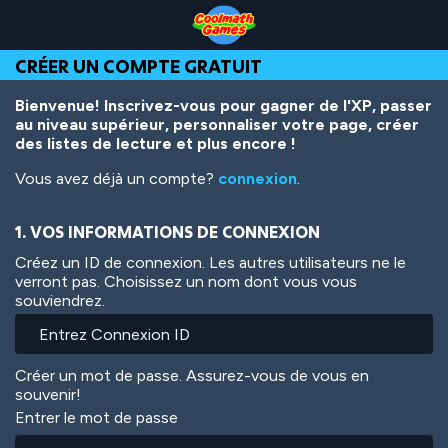
Skip
Skip
Skip
Skip
Aller
to
to
to
to
au
Top
Navigation
Main
Footer
contenu
CRÉER UN COMPTE GRATUIT
of
Content
principal
Page
Bienvenue! Inscrivez-vous pour gagner de l'XP, passer
au niveau supérieur, personnaliser votre page, créer
des listes de lecture et plus encore !
Vous avez déjà un compte?
connexion
.
1. VOS INFORMATIONS DE CONNEXION
Créez un ID de connexion. Les autres utilisateurs ne le
verront pas. Choisissez un nom dont vous vous
souviendrez.
Créer un mot de passe. Assurez-vous de vous en
souvenir!
Entrer le mot de passe