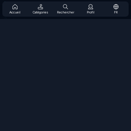
Prise en charge de l'abonnement
Blog
Accueil
Catégories
Rechercher
Profil
FR
Developers
NOUS CONTACTER
Accessibility
PARCOURIR LES JEUX
Jeux de stratégie
Jeux d'adresse
Jeux de nombres
Jeux de logique
Jeux de mémoire
Jeux classiques
Jeux scientifiques
Jeux de géographie
Téléchargez nos applications
COOLMATH.COM