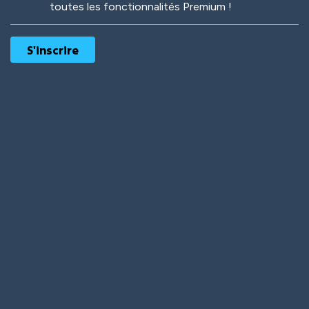
toutes les fonctionnalités Premium !
Robotic
International
Deep Water
On the Beach
Mushroom Planet
Time Warp