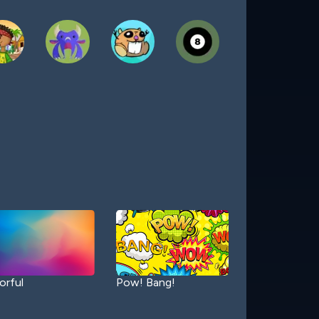
orful
Pow! Bang!