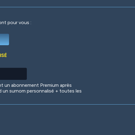
ront pour vous :
Deep Water
On the Beach
Mus
ISÉ
Circuits
Glazed Over
In 
ent un abonnement Premium après
d un surnom personnalisé + toutes les
Big Spender
Hit the Slopes
Boo