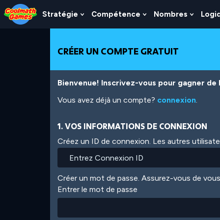
Skip
Skip
Skip
Skip
Aller
to
to
to
to
au
Stratégie
Compétence
Nombres
Logi
Show
Show
Show
Top
Navigation
Main
Footer
contenu
Submenu
Submenu
Subme
of
Content
principal
For
For
For
Page
Stratégie
Compétence
Nombr
CRÉER UN COMPTE GRATUIT
Bienvenue! Inscrivez-vous pour gagner de l'
Vous avez déjà un compte?
connexion
.
1. VOS INFORMATIONS DE CONNEXION
Créez un ID de connexion. Les autres utilisat
Créer un mot de passe. Assurez-vous de vous
Entrer le mot de passe