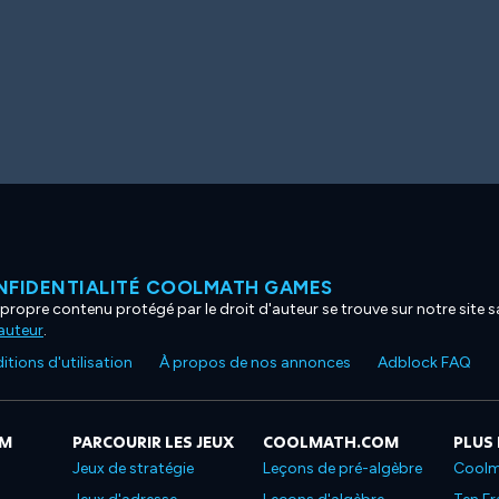
NFIDENTIALITÉ COOLMATH GAMES
propre contenu protégé par le droit d'auteur se trouve sur notre site sa
'auteur
.
tions d'utilisation
À propos de nos annonces
Adblock FAQ
OM
PARCOURIR LES JEUX
COOLMATH.COM
PLUS
Jeux de stratégie
Leçons de pré-algèbre
Coolm