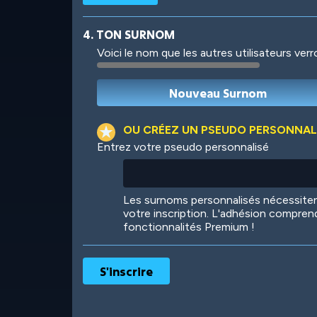
4. TON SURNOM
Voici le nom que les autres utilisateurs ver
Robotic
International
OU CRÉEZ UN PSEUDO PERSONNAL
Entrez votre pseudo personnalisé
Big City
Starlight
Les surnoms personnalisés nécessit
votre inscription. L'adhésion compren
fonctionnalités Premium !
Ooh! Aah!
Night Game