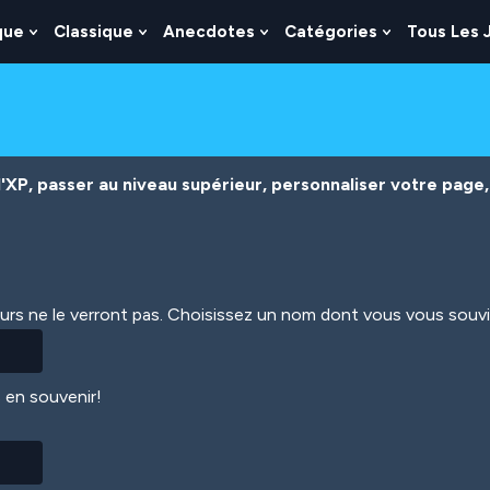
que
Classique
Anecdotes
Catégories
Tous Les 
Show
Show
Show
Show
nu
Submenu
Submenu
Submenu
Submenu
For
For
For
For
es
Logique
Classique
Anecdotes
Catégories
XP, passer au niveau supérieur, personnaliser votre page, 
eurs ne le verront pas. Choisissez un nom dont vous vous souv
 en souvenir!