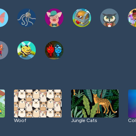
Woof
Jungle Cats
Col