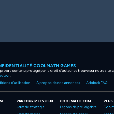
NFIDENTIALITÉ COOLMATH GAMES
propre contenu protégé par le droit d'auteur se trouve sur notre site sa
'auteur
.
tions d'utilisation
À propos de nos annonces
Adblock FAQ
OM
PARCOURIR LES JEUX
COOLMATH.COM
PLUS
Jeux de stratégie
Leçons de pré-algèbre
Coolm