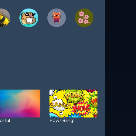
orful
Pow! Bang!