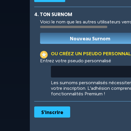
4. TON SURNOM
Voici le nom que les autres utilisateurs ver
Robotic
International
OU CRÉEZ UN PSEUDO PERSONNAL
Entrez votre pseudo personnalisé
Big City
Starlight
Les surnoms personnalisés nécessit
votre inscription. L'adhésion compren
fonctionnalités Premium !
Ooh! Aah!
Night Game