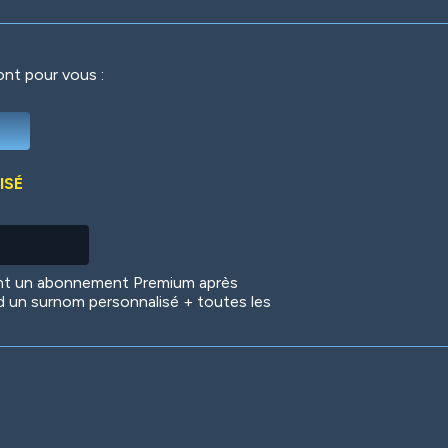
ront pour vous :
Deep Water
On the Beach
Mus
ISÉ
Circuits
Glazed Over
In 
ent un abonnement Premium après
d un surnom personnalisé + toutes les
Big Spender
Hit the Slopes
Boo