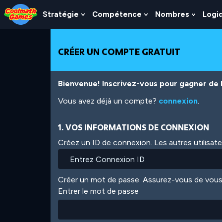
Skip
Skip
Skip
Skip
Aller
to
to
to
to
au
Stratégie
Compétence
Nombres
Logi
Show
Show
Show
Top
Navigation
Main
Footer
contenu
Submenu
Submenu
Subme
of
Content
principal
For
For
For
Page
Stratégie
Compétence
Nombr
CRÉER UN COMPTE GRATUIT
Bienvenue! Inscrivez-vous pour gagner de l'
Vous avez déjà un compte?
connexion
.
1. VOS INFORMATIONS DE CONNEXION
Créez un ID de connexion. Les autres utilisat
Créer un mot de passe. Assurez-vous de vous
Entrer le mot de passe