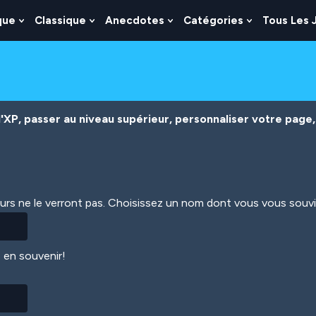
que
Classique
Anecdotes
Catégories
Tous Les 
Show
Show
Show
Show
nu
Submenu
Submenu
Submenu
Submenu
For
For
For
For
es
Logique
Classique
Anecdotes
Catégories
XP, passer au niveau supérieur, personnaliser votre page, 
eurs ne le verront pas. Choisissez un nom dont vous vous souv
 en souvenir!