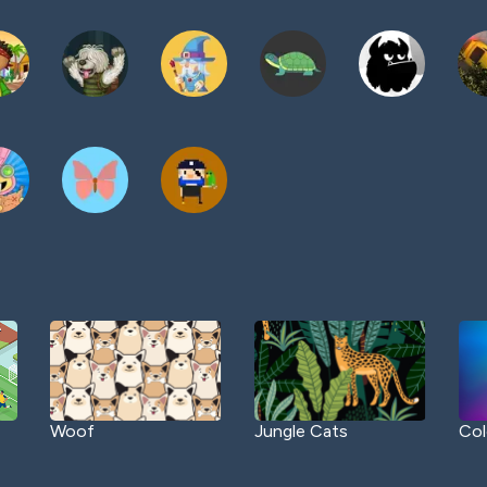
Woof
Jungle Cats
Col