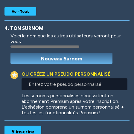
Voir Tout
4. TON SURNOM
Voici le nom que les autres utilisateurs verront pour
vous :
Woof
Jungle Cats
OU CRÉEZ UN PSEUDO PERSONNALISÉ
Entrez
votre
Colorful
Pow! Bang!
pseudo
Les surnoms personnalisés nécessitent un
personnalisé
abonnement Premium après votre inscription.
L'adhésion comprend un surnom personnalisé +
toutes les fonctionnalités Premium !
Robotic
International