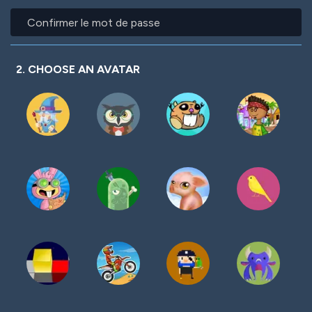
mot
Confirmer
de
le
passe
mot
de
passe
2. CHOOSE AN AVATAR