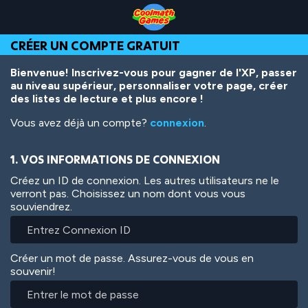
Skip
Skip
Skip
Skip
Aller
to
to
to
to
au
Top
Navigation
Main
Footer
contenu
CRÉER UN COMPTE GRATUIT
of
Content
principal
Page
Bienvenue! Inscrivez-vous pour gagner de l'XP, passer
au niveau supérieur, personnaliser votre page, créer
des listes de lecture et plus encore !
Vous avez déjà un compte?
connexion
.
1. VOS INFORMATIONS DE CONNEXION
Créez un ID de connexion. Les autres utilisateurs ne le
verront pas. Choisissez un nom dont vous vous
souviendrez.
Créer un mot de passe. Assurez-vous de vous en
souvenir!
Entrer
le