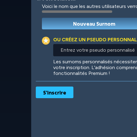
Voici le nom que les autres utilisateurs ver
Robotic
International
OU CRÉEZ UN PSEUDO PERSONNAL
Entrez
votre
pseudo
Big City
Starlight
Les surnoms personnalisés nécessit
personnalisé
votre inscription. L'adhésion compren
fonctionnalités Premium !
Ooh! Aah!
Night Game