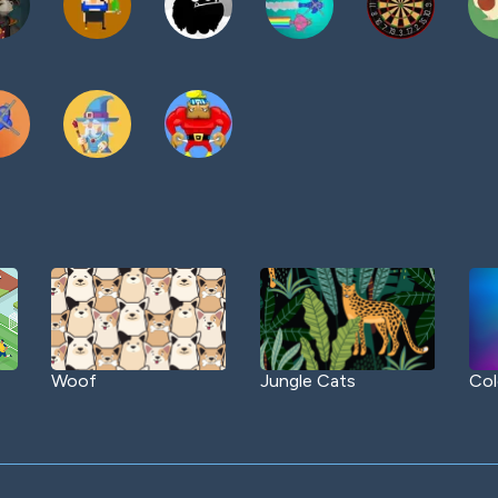
Woof
Jungle Cats
Col