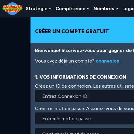
Skip
Skip
Skip
Skip
Aller
to
to
to
to
au
Stratégie
Compétence
Nombres
Logi
Show
Show
Show
Top
Navigation
Main
Footer
contenu
Submenu
Submenu
Subme
of
Content
principal
For
For
For
Page
Stratégie
Compétence
Nombr
CRÉER UN COMPTE GRATUIT
Bienvenue! Inscrivez-vous pour gagner de l'
Vous avez déjà un compte?
connexion
.
1. VOS INFORMATIONS DE CONNEXION
Créez un ID de connexion. Les autres utilisat
Créer un mot de passe. Assurez-vous de vous
Entrer
le
mot
Confirmer
de