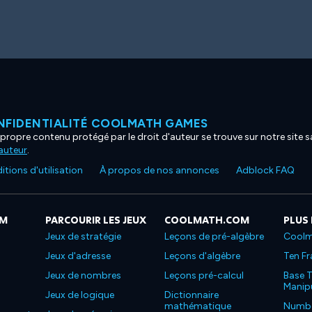
NFIDENTIALITÉ COOLMATH GAMES
propre contenu protégé par le droit d'auteur se trouve sur notre site sa
'auteur
.
tions d'utilisation
À propos de nos annonces
Adblock FAQ
OM
PARCOURIR LES JEUX
COOLMATH.COM
PLUS
Jeux de stratégie
Leçons de pré-algèbre
Coolm
Jeux d'adresse
Leçons d'algèbre
Ten Fr
Jeux de nombres
Leçons pré-calcul
Base T
Manipu
Jeux de logique
Dictionnaire
mathématique
Number