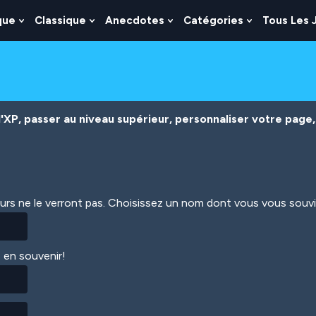
que
Classique
Anecdotes
Catégories
Tous Les 
Show
Show
Show
Show
nu
Submenu
Submenu
Submenu
Submenu
For
For
For
For
es
Logique
Classique
Anecdotes
Catégories
XP, passer au niveau supérieur, personnaliser votre page, 
eurs ne le verront pas. Choisissez un nom dont vous vous souv
 en souvenir!