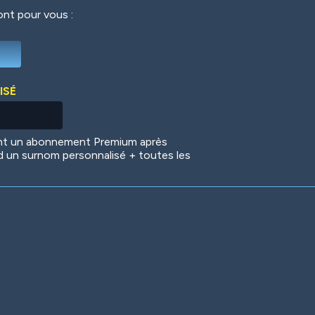
ront pour vous :
Deep Water
On the Beach
Mus
ISÉ
Circuits
Glazed Over
In 
ent un abonnement Premium après
d un surnom personnalisé + toutes les
Big Spender
Hit the Slopes
Boo