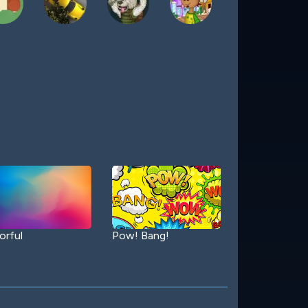
orful
Pow! Bang!