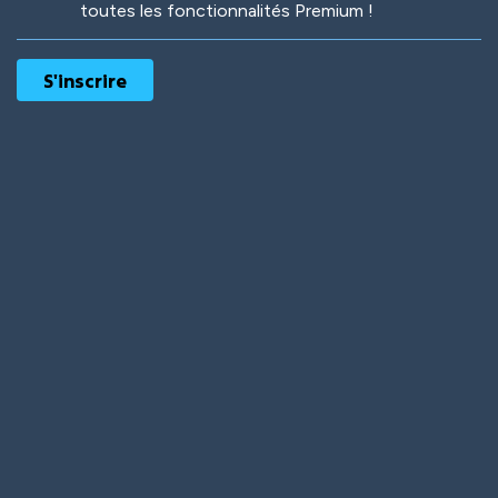
toutes les fonctionnalités Premium !
Robotic
International
Deep Water
On the Beach
Mushroom Planet
Time Warp