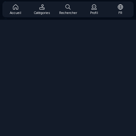
Prise en charge de l'abonnement
Blog
Accueil
Catégories
Rechercher
Profil
FR
Developers
NOUS CONTACTER
Accessibility
PARCOURIR LES JEUX
Jeux de stratégie
Jeux d'adresse
Jeux de nombres
Jeux de logique
Jeux de mémoire
Jeux classiques
Jeux scientifiques
Jeux de géographie
Téléchargez nos applications
COOLMATH.COM