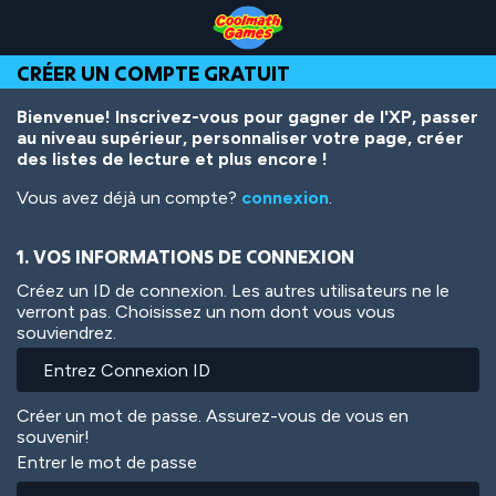
Skip
Skip
Skip
Skip
Aller
to
to
to
to
au
Top
Navigation
Main
Footer
contenu
CRÉER UN COMPTE GRATUIT
of
Content
principal
Page
Bienvenue! Inscrivez-vous pour gagner de l'XP, passer
au niveau supérieur, personnaliser votre page, créer
des listes de lecture et plus encore !
Vous avez déjà un compte?
connexion
.
1. VOS INFORMATIONS DE CONNEXION
Créez un ID de connexion. Les autres utilisateurs ne le
verront pas. Choisissez un nom dont vous vous
souviendrez.
Créer un mot de passe. Assurez-vous de vous en
souvenir!
Entrer le mot de passe