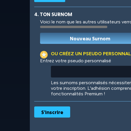
4. TON SURNOM
Voici le nom que les autres utilisateurs ver
Robotic
International
OU CRÉEZ UN PSEUDO PERSONNAL
Entrez votre pseudo personnalisé
Big City
Starlight
Les surnoms personnalisés nécessit
votre inscription. L'adhésion compren
fonctionnalités Premium !
Ooh! Aah!
Night Game