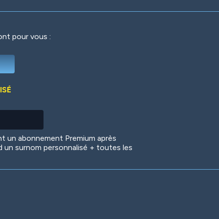
ront pour vous :
Deep Water
On the Beach
Mus
ISÉ
Circuits
Glazed Over
In 
ent un abonnement Premium après
d un surnom personnalisé + toutes les
Big Spender
Hit the Slopes
Boo