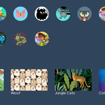
Woof
Jungle Cats
Col