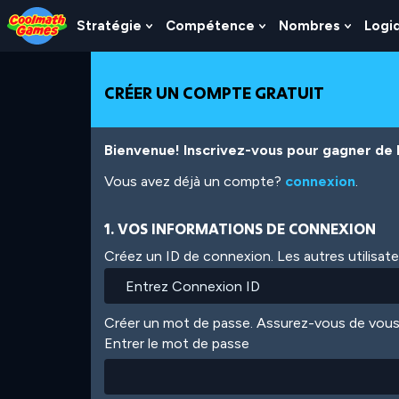
Skip
Skip
Skip
Skip
Aller
to
to
to
to
au
Stratégie
Compétence
Nombres
Logi
Show
Show
Show
Top
Navigation
Main
Footer
contenu
Submenu
Submenu
Subme
of
Content
principal
For
For
For
Page
Stratégie
Compétence
Nombr
CRÉER UN COMPTE GRATUIT
Bienvenue! Inscrivez-vous pour gagner de l'
Vous avez déjà un compte?
connexion
.
1. VOS INFORMATIONS DE CONNEXION
Créez un ID de connexion. Les autres utilisat
Créer un mot de passe. Assurez-vous de vous
Entrer le mot de passe