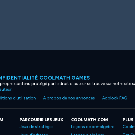
NFIDENTIALITÉ COOLMATH GAMES
propre contenu protégé par le droit d'auteur se trouve sur notre site sa
'auteur
.
tions d'utilisation
À propos de nos annonces
Adblock FAQ
OM
PARCOURIR LES JEUX
COOLMATH.COM
PLUS
Jeux de stratégie
Leçons de pré-algèbre
Coolm