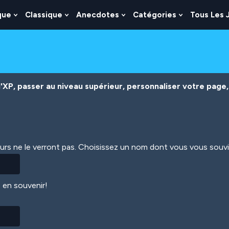
que
Classique
Anecdotes
Catégories
Tous Les 
Show
Show
Show
Show
nu
Submenu
Submenu
Submenu
Submenu
For
For
For
For
es
Logique
Classique
Anecdotes
Catégories
XP, passer au niveau supérieur, personnaliser votre page, 
eurs ne le verront pas. Choisissez un nom dont vous vous souv
 en souvenir!