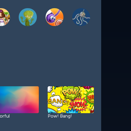
orful
Pow! Bang!