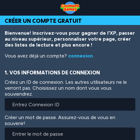
Skip
Skip
Skip
Skip
Aller
to
to
to
to
au
Top
Navigation
Main
Footer
contenu
CRÉER UN COMPTE GRATUIT
of
Content
principal
Page
Bienvenue! Inscrivez-vous pour gagner de l'XP, passer
au niveau supérieur, personnaliser votre page, créer
des listes de lecture et plus encore !
Vous avez déjà un compte?
connexion
.
1. VOS INFORMATIONS DE CONNEXION
Créez un ID de connexion. Les autres utilisateurs ne le
verront pas. Choisissez un nom dont vous vous
souviendrez.
Créer un mot de passe. Assurez-vous de vous en
souvenir!
Entrer
le