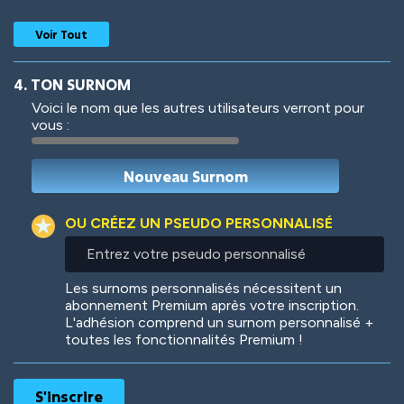
Voir Tout
4. TON SURNOM
Voici le nom que les autres utilisateurs verront pour
vous :
Woof
Jungle Cats
OU CRÉEZ UN PSEUDO PERSONNALISÉ
Entrez
votre
Colorful
Pow! Bang!
pseudo
Les surnoms personnalisés nécessitent un
personnalisé
abonnement Premium après votre inscription.
L'adhésion comprend un surnom personnalisé +
toutes les fonctionnalités Premium !
Robotic
International