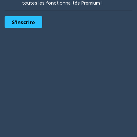
toutes les fonctionnalités Premium !
Robotic
International
Deep Water
On the Beach
Mushroom Planet
Time Warp