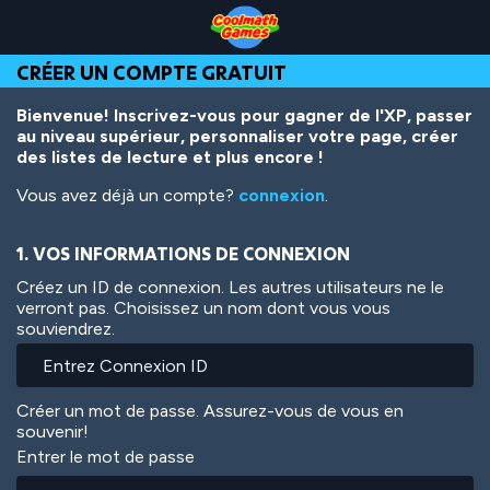
Skip
Skip
Skip
Skip
Aller
to
to
to
to
au
Top
Navigation
Main
Footer
contenu
CRÉER UN COMPTE GRATUIT
of
Content
principal
Page
Bienvenue! Inscrivez-vous pour gagner de l'XP, passer
au niveau supérieur, personnaliser votre page, créer
des listes de lecture et plus encore !
Vous avez déjà un compte?
connexion
.
1. VOS INFORMATIONS DE CONNEXION
Créez un ID de connexion. Les autres utilisateurs ne le
verront pas. Choisissez un nom dont vous vous
souviendrez.
Créer un mot de passe. Assurez-vous de vous en
souvenir!
Entrer le mot de passe