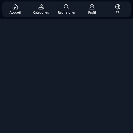
Prise en charge de l'abonnement
Blog
Accueil
Catégories
Rechercher
Profil
FR
Developers
NOUS CONTACTER
Accessibility
PARCOURIR LES JEUX
Jeux de stratégie
Jeux d'adresse
Jeux de nombres
Jeux de logique
Jeux de mémoire
Jeux classiques
Jeux scientifiques
Jeux de géographie
Téléchargez nos applications
COOLMATH.COM