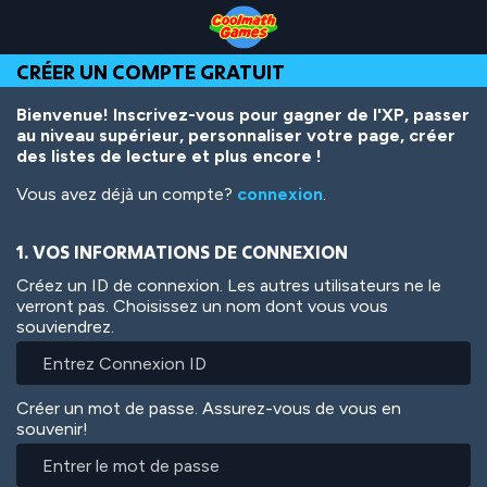
Skip
Skip
Skip
Skip
Aller
to
to
to
to
au
Top
Navigation
Main
Footer
contenu
CRÉER UN COMPTE GRATUIT
of
Content
principal
Page
Bienvenue! Inscrivez-vous pour gagner de l'XP, passer
au niveau supérieur, personnaliser votre page, créer
des listes de lecture et plus encore !
Vous avez déjà un compte?
connexion
.
1. VOS INFORMATIONS DE CONNEXION
Créez un ID de connexion. Les autres utilisateurs ne le
verront pas. Choisissez un nom dont vous vous
souviendrez.
Créer un mot de passe. Assurez-vous de vous en
souvenir!
Entrer
le