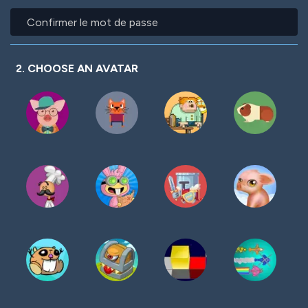
mot
Confirmer
de
le
passe
mot
de
passe
2. CHOOSE AN AVATAR