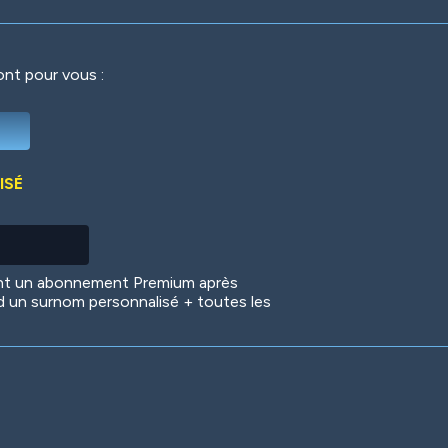
ront pour vous :
Deep Water
On the Beach
Mus
ISÉ
Circuits
Glazed Over
In 
ent un abonnement Premium après
d un surnom personnalisé + toutes les
Big Spender
Hit the Slopes
Boo