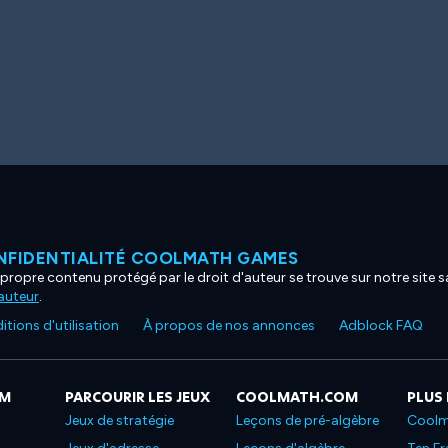
NFIDENTIALITÉ COOLMATH GAMES
propre contenu protégé par le droit d'auteur se trouve sur notre site sa
'auteur
.
tions d'utilisation
À propos de nos annonces
Adblock FAQ
OM
PARCOURIR LES JEUX
COOLMATH.COM
PLUS
Jeux de stratégie
Leçons de pré-algèbre
Coolm