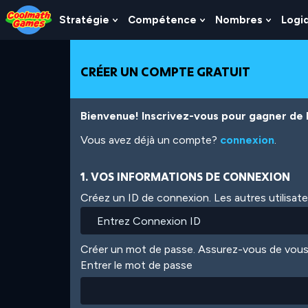
Skip
Skip
Skip
Skip
Aller
to
to
to
to
au
Stratégie
Compétence
Nombres
Logi
Show
Show
Show
Top
Navigation
Main
Footer
contenu
Submenu
Submenu
Subme
of
Content
principal
For
For
For
Page
Stratégie
Compétence
Nombr
CRÉER UN COMPTE GRATUIT
Bienvenue! Inscrivez-vous pour gagner de l'
Vous avez déjà un compte?
connexion
.
1. VOS INFORMATIONS DE CONNEXION
Créez un ID de connexion. Les autres utilisat
Créer un mot de passe. Assurez-vous de vous
Entrer le mot de passe