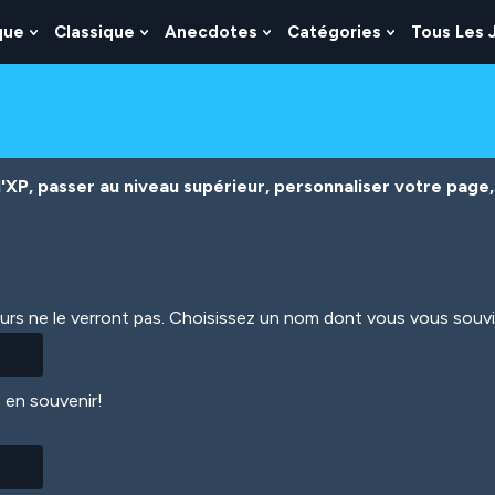
que
Classique
Anecdotes
Catégories
Tous Les 
Show
Show
Show
Show
nu
Submenu
Submenu
Submenu
Submenu
For
For
For
For
es
Logique
Classique
Anecdotes
Catégories
XP, passer au niveau supérieur, personnaliser votre page, 
eurs ne le verront pas. Choisissez un nom dont vous vous souv
 en souvenir!