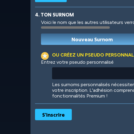
4. TON SURNOM
Voici le nom que les autres utilisateurs ver
Robotic
International
OU CRÉEZ UN PSEUDO PERSONNAL
Entrez votre pseudo personnalisé
Big City
Starlight
Les surnoms personnalisés nécessit
votre inscription. L'adhésion compren
fonctionnalités Premium !
Ooh! Aah!
Night Game