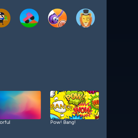
orful
Pow! Bang!