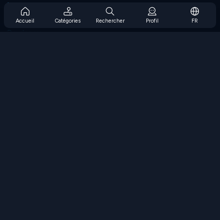
Prise en charge de l'abonnement
Blog
Accueil
Catégories
Rechercher
Profil
FR
Developers
NOUS CONTACTER
Accessibility
PARCOURIR LES JEUX
Jeux de stratégie
Jeux d'adresse
Jeux de nombres
Jeux de logique
Jeux de mémoire
Jeux classiques
Jeux scientifiques
Jeux de géographie
Téléchargez nos applications
COOLMATH.COM