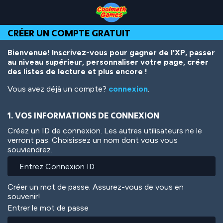
Skip
Skip
Skip
Skip
Aller
to
to
to
to
au
Top
Navigation
Main
Footer
contenu
CRÉER UN COMPTE GRATUIT
of
Content
principal
Page
Bienvenue! Inscrivez-vous pour gagner de l'XP, passer
au niveau supérieur, personnaliser votre page, créer
des listes de lecture et plus encore !
Vous avez déjà un compte?
connexion
.
1. VOS INFORMATIONS DE CONNEXION
Créez un ID de connexion. Les autres utilisateurs ne le
verront pas. Choisissez un nom dont vous vous
souviendrez.
Créer un mot de passe. Assurez-vous de vous en
souvenir!
Entrer le mot de passe