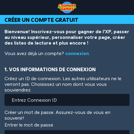
Skip
Skip
Skip
Skip
Aller
to
to
to
to
au
Top
Navigation
Main
Footer
contenu
CRÉER UN COMPTE GRATUIT
of
Content
principal
Page
Bienvenue! Inscrivez-vous pour gagner de l'XP, passer
au niveau supérieur, personnaliser votre page, créer
des listes de lecture et plus encore !
Vous avez déjà un compte?
connexion
.
1. VOS INFORMATIONS DE CONNEXION
Créez un ID de connexion. Les autres utilisateurs ne le
verront pas. Choisissez un nom dont vous vous
souviendrez.
Créer un mot de passe. Assurez-vous de vous en
souvenir!
Entrer le mot de passe