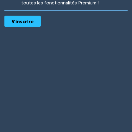
toutes les fonctionnalités Premium !
Robotic
International
Deep Water
On the Beach
Mushroom Planet
Time Warp