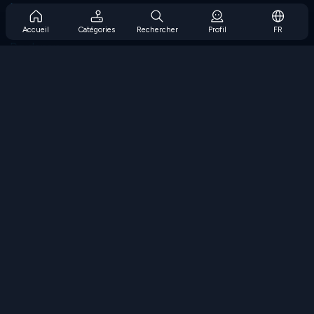
Prise en charge de l'abonnement
Blog
Accueil
Catégories
Rechercher
Profil
FR
Developers
NOUS CONTACTER
Accessibility
PARCOURIR LES JEUX
Jeux de stratégie
Jeux d'adresse
Jeux de nombres
Jeux de logique
Jeux de mémoire
Jeux classiques
Jeux scientifiques
Jeux de géographie
Téléchargez nos applications
COOLMATH.COM