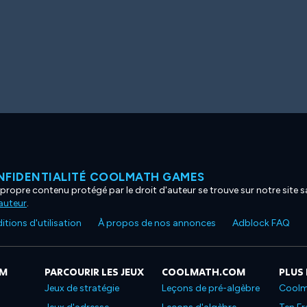
NFIDENTIALITÉ COOLMATH GAMES
propre contenu protégé par le droit d'auteur se trouve sur notre site sa
'auteur
.
tions d'utilisation
À propos de nos annonces
Adblock FAQ
OM
PARCOURIR LES JEUX
COOLMATH.COM
PLUS
Jeux de stratégie
Leçons de pré-algèbre
Coolm