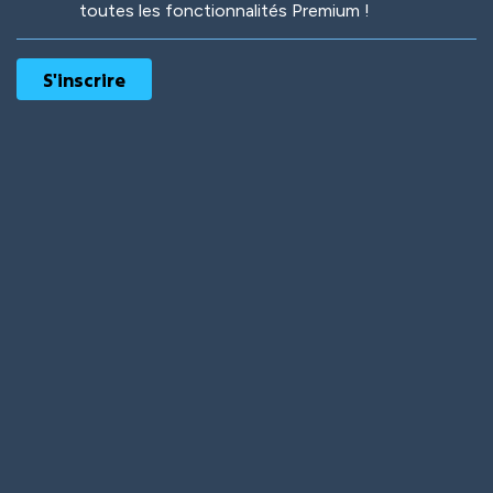
toutes les fonctionnalités Premium !
Robotic
International
Deep Water
On the Beach
Mushroom Planet
Time Warp