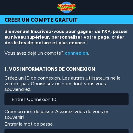
Skip
Skip
Skip
Skip
Aller
to
to
to
to
au
Top
Navigation
Main
Footer
contenu
CRÉER UN COMPTE GRATUIT
of
Content
principal
Page
Bienvenue! Inscrivez-vous pour gagner de l'XP, passer
au niveau supérieur, personnaliser votre page, créer
des listes de lecture et plus encore !
Vous avez déjà un compte?
connexion
.
1. VOS INFORMATIONS DE CONNEXION
Créez un ID de connexion. Les autres utilisateurs ne le
verront pas. Choisissez un nom dont vous vous
souviendrez.
Créer un mot de passe. Assurez-vous de vous en
souvenir!
Entrer le mot de passe