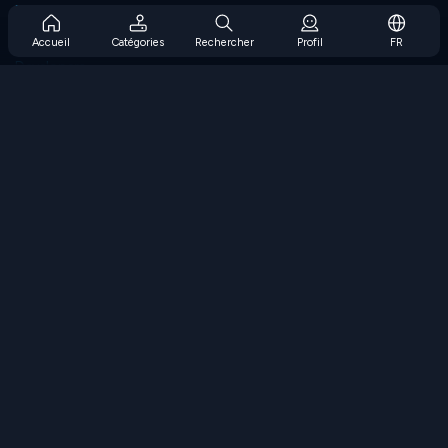
Prise en charge de l'abonnement
Blog
Accueil
Catégories
Rechercher
Profil
FR
Developers
NOUS CONTACTER
Accessibility
PARCOURIR LES JEUX
Jeux de stratégie
Jeux d'adresse
Jeux de nombres
Jeux de logique
Jeux de mémoire
Jeux classiques
Jeux scientifiques
Jeux de géographie
Téléchargez nos applications
COOLMATH.COM