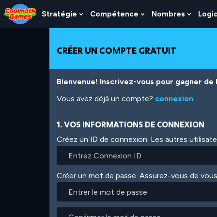
Skip
Skip
Skip
Skip
Aller
to
to
to
to
au
Stratégie
Compétence
Nombres
Logi
Show
Show
Show
Top
Navigation
Main
Footer
contenu
Submenu
Submenu
Subme
of
Content
principal
For
For
For
Page
Stratégie
Compétence
Nombr
CRÉER UN COMPTE GRATUIT
Bienvenue! Inscrivez-vous pour gagner de l'
Vous avez déjà un compte?
connexion
.
1. VOS INFORMATIONS DE CONNEXION
Créez un ID de connexion. Les autres utilisat
Créer un mot de passe. Assurez-vous de vous
Entrer
le
mot
Confirmer
de