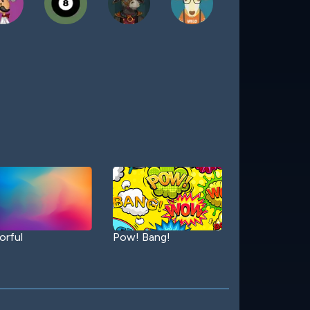
orful
Pow! Bang!