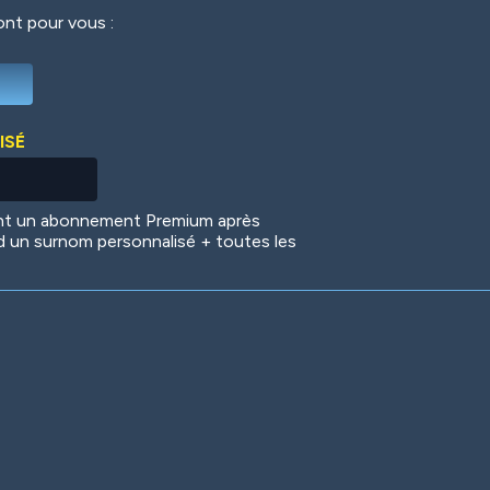
ront pour vous :
Deep Water
On the Beach
Mus
ISÉ
Circuits
Glazed Over
In 
ent un abonnement Premium après
d un surnom personnalisé + toutes les
Big Spender
Hit the Slopes
Boo