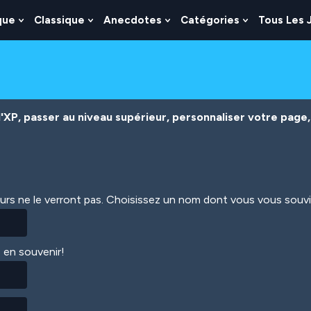
que
Classique
Anecdotes
Catégories
Tous Les 
Show
Show
Show
Show
nu
Submenu
Submenu
Submenu
Submenu
For
For
For
For
es
Logique
Classique
Anecdotes
Catégories
XP, passer au niveau supérieur, personnaliser votre page, 
eurs ne le verront pas. Choisissez un nom dont vous vous souv
 en souvenir!