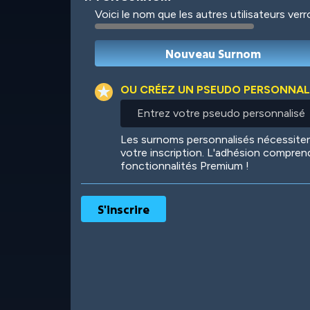
Voici le nom que les autres utilisateurs ver
Robotic
International
OU CRÉEZ UN PSEUDO PERSONNAL
Entrez
votre
pseudo
Big City
Starlight
Les surnoms personnalisés nécessit
personnalisé
votre inscription. L'adhésion compren
fonctionnalités Premium !
Ooh! Aah!
Night Game