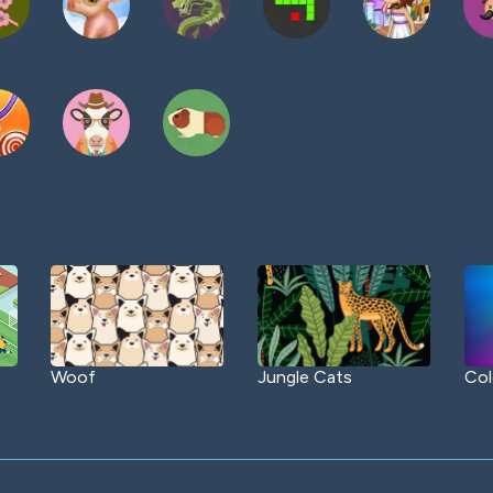
Woof
Jungle Cats
Col