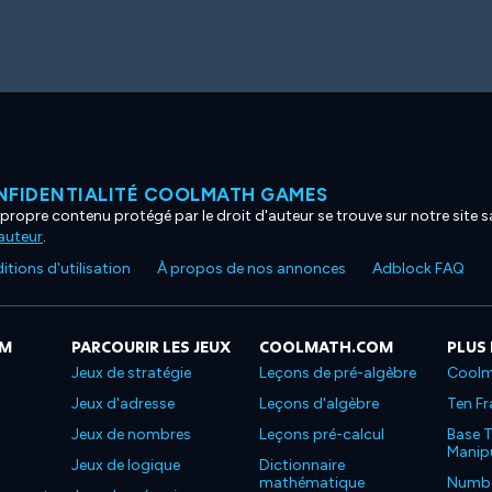
NFIDENTIALITÉ COOLMATH GAMES
propre contenu protégé par le droit d'auteur se trouve sur notre site sa
'auteur
.
tions d'utilisation
À propos de nos annonces
Adblock FAQ
OM
PARCOURIR LES JEUX
COOLMATH.COM
PLUS
Jeux de stratégie
Leçons de pré-algèbre
Coolm
Jeux d'adresse
Leçons d'algèbre
Ten Fr
Jeux de nombres
Leçons pré-calcul
Base T
Manipu
Jeux de logique
Dictionnaire
mathématique
Number