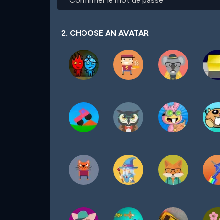
le
passe
mot
de
passe
2. CHOOSE AN AVATAR