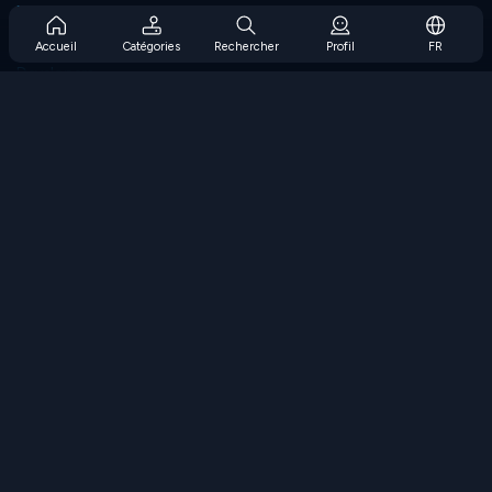
Prise en charge de l'abonnement
Blog
Accueil
Catégories
Rechercher
Profil
FR
Developers
NOUS CONTACTER
Accessibility
PARCOURIR LES JEUX
Jeux de stratégie
Jeux d'adresse
Jeux de nombres
Jeux de logique
Jeux de mémoire
Jeux classiques
Jeux scientifiques
Jeux de géographie
Téléchargez nos applications
COOLMATH.COM