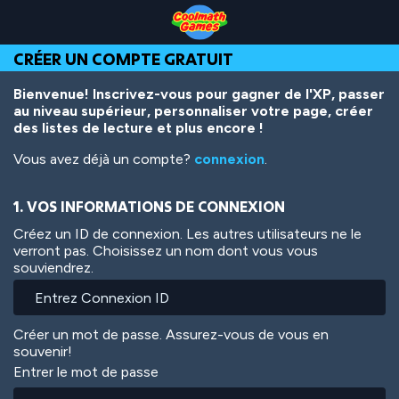
Skip
Skip
Skip
Skip
Aller
to
to
to
to
au
Top
Navigation
Main
Footer
contenu
CRÉER UN COMPTE GRATUIT
of
Content
principal
Page
Bienvenue! Inscrivez-vous pour gagner de l'XP, passer
au niveau supérieur, personnaliser votre page, créer
des listes de lecture et plus encore !
Vous avez déjà un compte?
connexion
.
1. VOS INFORMATIONS DE CONNEXION
Créez un ID de connexion. Les autres utilisateurs ne le
verront pas. Choisissez un nom dont vous vous
souviendrez.
Créer un mot de passe. Assurez-vous de vous en
souvenir!
Entrer le mot de passe