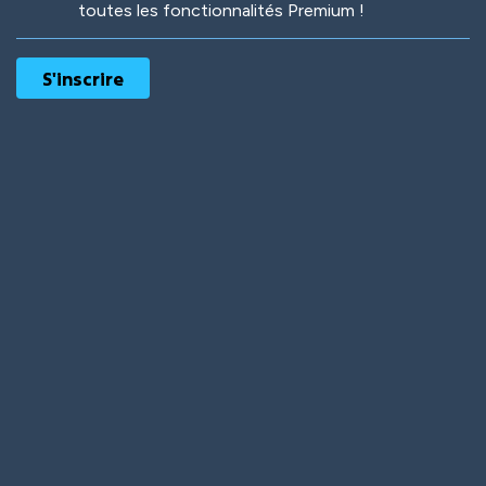
toutes les fonctionnalités Premium !
Robotic
International
Deep Water
On the Beach
Mushroom Planet
Time Warp