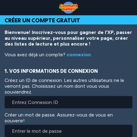
Skip
Skip
Skip
Skip
Aller
to
to
to
to
au
Top
Navigation
Main
Footer
contenu
CRÉER UN COMPTE GRATUIT
of
Content
principal
Page
Bienvenue! Inscrivez-vous pour gagner de l'XP, passer
au niveau supérieur, personnaliser votre page, créer
des listes de lecture et plus encore !
Vous avez déjà un compte?
connexion
.
1. VOS INFORMATIONS DE CONNEXION
Créez un ID de connexion. Les autres utilisateurs ne le
verront pas. Choisissez un nom dont vous vous
souviendrez.
Créer un mot de passe. Assurez-vous de vous en
souvenir!
Entrer
le