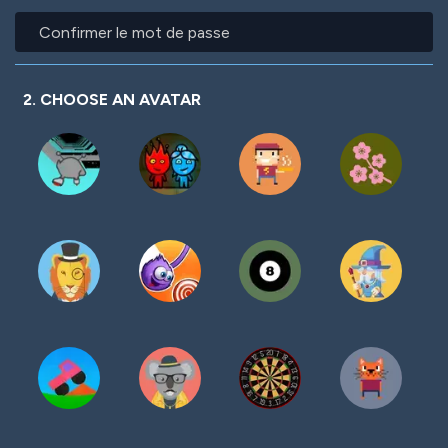
mot
Confirmer
de
le
passe
mot
de
passe
2. CHOOSE AN AVATAR