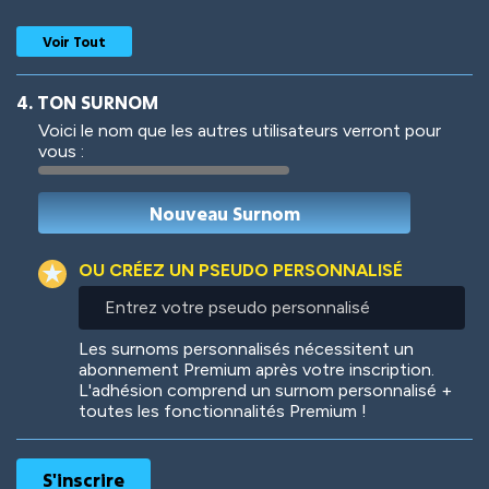
Voir Tout
4. TON SURNOM
Voici le nom que les autres utilisateurs verront pour
vous :
Woof
Jungle Cats
OU CRÉEZ UN PSEUDO PERSONNALISÉ
Entrez
votre
Colorful
Pow! Bang!
pseudo
Les surnoms personnalisés nécessitent un
personnalisé
abonnement Premium après votre inscription.
L'adhésion comprend un surnom personnalisé +
toutes les fonctionnalités Premium !
Robotic
International