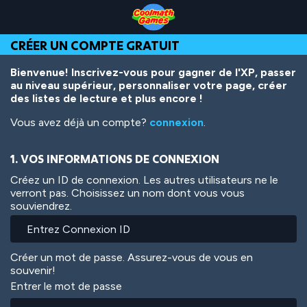
Skip
Skip
Skip
Skip
Aller
to
to
to
to
au
Top
Navigation
Main
Footer
contenu
CRÉER UN COMPTE GRATUIT
of
Content
principal
Page
Bienvenue! Inscrivez-vous pour gagner de l'XP, passer
au niveau supérieur, personnaliser votre page, créer
des listes de lecture et plus encore !
Vous avez déjà un compte?
connexion
.
1. VOS INFORMATIONS DE CONNEXION
Créez un ID de connexion. Les autres utilisateurs ne le
verront pas. Choisissez un nom dont vous vous
souviendrez.
Créer un mot de passe. Assurez-vous de vous en
souvenir!
Entrer le mot de passe