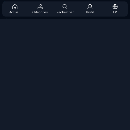
Prise en charge de l'abonnement
Blog
Accueil
Catégories
Rechercher
Profil
FR
Developers
NOUS CONTACTER
Accessibility
PARCOURIR LES JEUX
Jeux de stratégie
Jeux d'adresse
Jeux de nombres
Jeux de logique
Jeux de mémoire
Jeux classiques
Jeux scientifiques
Jeux de géographie
Téléchargez nos applications
COOLMATH.COM