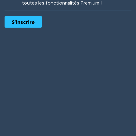
toutes les fonctionnalités Premium !
Robotic
International
Deep Water
On the Beach
Mushroom Planet
Time Warp