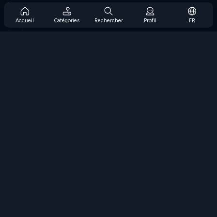
Prise en charge de l'abonnement
Blog
Accueil
Catégories
Rechercher
Profil
FR
Developers
NOUS CONTACTER
Accessibility
PARCOURIR LES JEUX
Jeux de stratégie
Jeux d'adresse
Jeux de nombres
Jeux de logique
Jeux de mémoire
Jeux classiques
Jeux scientifiques
Jeux de géographie
Téléchargez nos applications
COOLMATH.COM