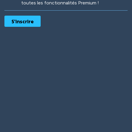
toutes les fonctionnalités Premium !
Robotic
International
Deep Water
On the Beach
Mushroom Planet
Time Warp