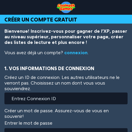
Skip
Skip
Skip
Skip
Aller
to
to
to
to
au
Top
Navigation
Main
Footer
contenu
CRÉER UN COMPTE GRATUIT
of
Content
principal
Page
Bienvenue! Inscrivez-vous pour gagner de l'XP, passer
au niveau supérieur, personnaliser votre page, créer
des listes de lecture et plus encore !
Vous avez déjà un compte?
connexion
.
1. VOS INFORMATIONS DE CONNEXION
Créez un ID de connexion. Les autres utilisateurs ne le
verront pas. Choisissez un nom dont vous vous
souviendrez.
Créer un mot de passe. Assurez-vous de vous en
souvenir!
Entrer le mot de passe