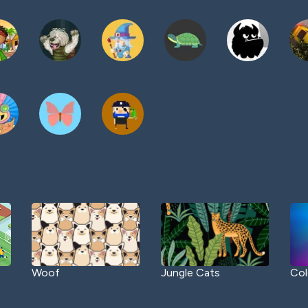
Woof
Jungle Cats
Col