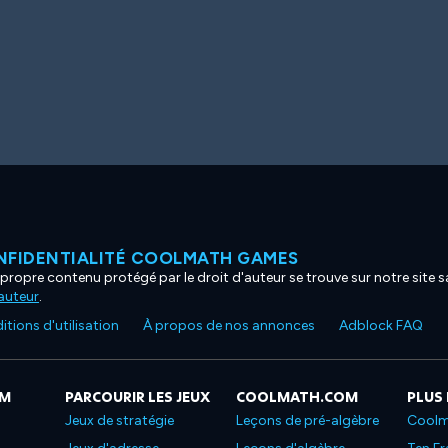
NFIDENTIALITÉ COOLMATH GAMES
propre contenu protégé par le droit d'auteur se trouve sur notre site sa
'auteur
.
tions d'utilisation
À propos de nos annonces
Adblock FAQ
OM
PARCOURIR LES JEUX
COOLMATH.COM
PLUS
Jeux de stratégie
Leçons de pré-algèbre
Coolm