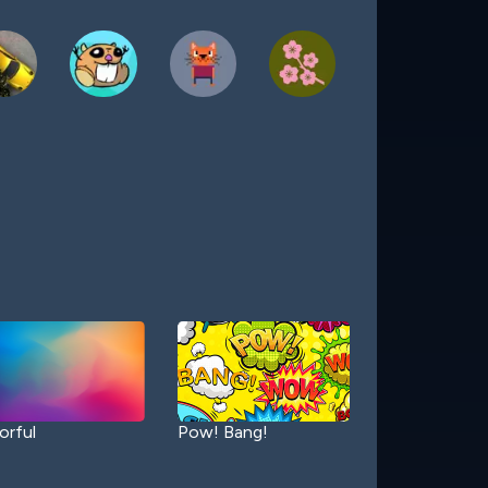
orful
Pow! Bang!