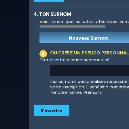
4. TON SURNOM
Voici le nom que les autres utilisateurs ver
Robotic
International
OU CRÉEZ UN PSEUDO PERSONNAL
Entrez votre pseudo personnalisé
Big City
Starlight
Les surnoms personnalisés nécessit
votre inscription. L'adhésion compren
fonctionnalités Premium !
Ooh! Aah!
Night Game