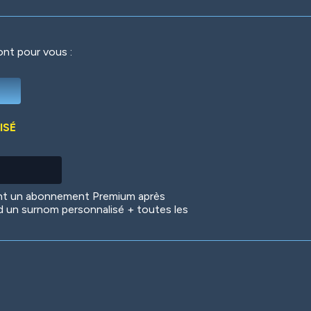
ront pour vous :
Deep Water
On the Beach
Mus
ISÉ
Circuits
Glazed Over
In 
ent un abonnement Premium après
d un surnom personnalisé + toutes les
Big Spender
Hit the Slopes
Boo