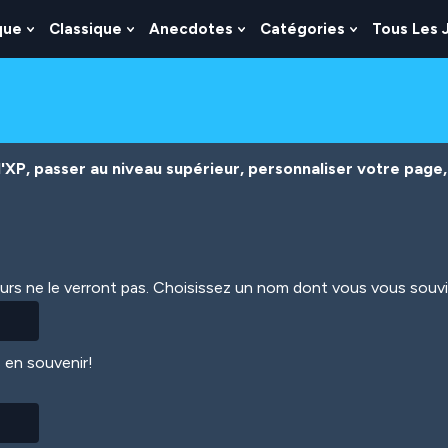
que
Classique
Anecdotes
Catégories
Tous Les 
Show
Show
Show
Show
nu
Submenu
Submenu
Submenu
Submenu
For
For
For
For
es
Logique
Classique
Anecdotes
Catégories
XP, passer au niveau supérieur, personnaliser votre page, 
eurs ne le verront pas. Choisissez un nom dont vous vous souv
 en souvenir!