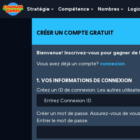
Skip
Skip
Skip
Skip
Aller
to
to
to
to
au
Stratégie
Compétence
Nombres
Logi
Show
Show
Show
Top
Navigation
Main
Footer
contenu
Submenu
Submenu
Subme
of
Content
principal
For
For
For
Page
Stratégie
Compétence
Nombr
CRÉER UN COMPTE GRATUIT
Bienvenue! Inscrivez-vous pour gagner de l'
Vous avez déjà un compte?
connexion
.
1. VOS INFORMATIONS DE CONNEXION
Créez un ID de connexion. Les autres utilisat
Créer un mot de passe. Assurez-vous de vous
Entrer le mot de passe