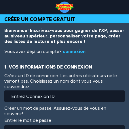
Skip
Skip
Skip
Skip
Aller
to
to
to
to
au
Top
Navigation
Main
Footer
contenu
CRÉER UN COMPTE GRATUIT
of
Content
principal
Page
Bienvenue! Inscrivez-vous pour gagner de l'XP, passer
au niveau supérieur, personnaliser votre page, créer
des listes de lecture et plus encore !
Vous avez déjà un compte?
connexion
.
1. VOS INFORMATIONS DE CONNEXION
Créez un ID de connexion. Les autres utilisateurs ne le
verront pas. Choisissez un nom dont vous vous
souviendrez.
Créer un mot de passe. Assurez-vous de vous en
souvenir!
Entrer le mot de passe