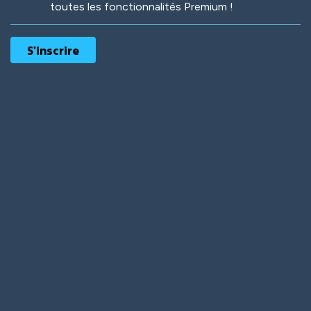
toutes les fonctionnalités Premium !
Robotic
International
Deep Water
On the Beach
Mushroom Planet
Time Warp