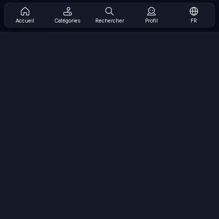
Prise en charge de l'abonnement
Blog
Accueil
Catégories
Rechercher
Profil
FR
Developers
NOUS CONTACTER
Accessibility
PARCOURIR LES JEUX
Jeux de stratégie
Jeux d'adresse
Jeux de nombres
Jeux de logique
Jeux de mémoire
Jeux classiques
Jeux scientifiques
Jeux de géographie
Téléchargez nos applications
COOLMATH.COM