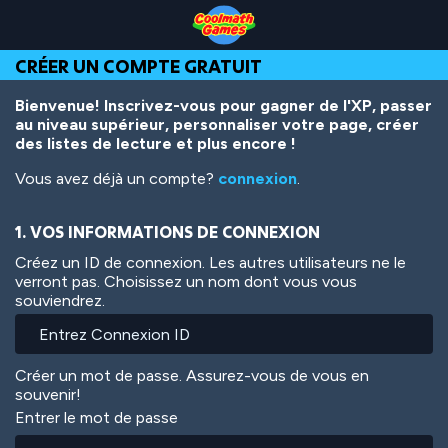
Skip
Skip
Skip
Skip
Aller
to
to
to
to
au
Top
Navigation
Main
Footer
contenu
CRÉER UN COMPTE GRATUIT
of
Content
principal
Page
Bienvenue! Inscrivez-vous pour gagner de l'XP, passer
au niveau supérieur, personnaliser votre page, créer
des listes de lecture et plus encore !
Vous avez déjà un compte?
connexion
.
1. VOS INFORMATIONS DE CONNEXION
Créez un ID de connexion. Les autres utilisateurs ne le
verront pas. Choisissez un nom dont vous vous
souviendrez.
Créer un mot de passe. Assurez-vous de vous en
souvenir!
Entrer le mot de passe