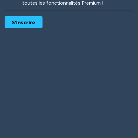
toutes les fonctionnalités Premium !
Robotic
International
Deep Water
On the Beach
Mushroom Planet
Time Warp