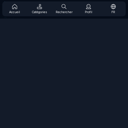
Prise en charge de l'abonnement
Blog
Accueil
Catégories
Rechercher
Profil
FR
Developers
NOUS CONTACTER
Accessibility
PARCOURIR LES JEUX
Jeux de stratégie
Jeux d'adresse
Jeux de nombres
Jeux de logique
Jeux de mémoire
Jeux classiques
Jeux scientifiques
Jeux de géographie
Téléchargez nos applications
COOLMATH.COM