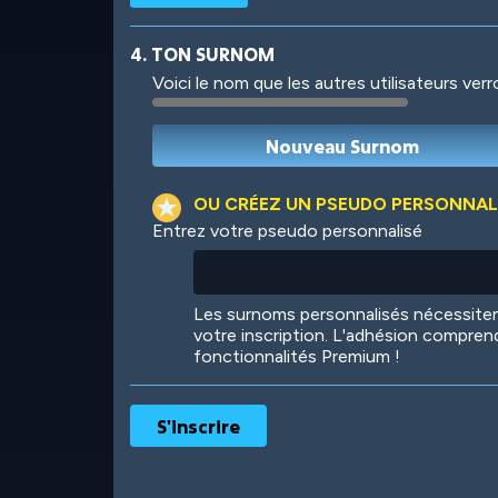
4. TON SURNOM
Voici le nom que les autres utilisateurs ver
Robotic
International
OU CRÉEZ UN PSEUDO PERSONNAL
Entrez votre pseudo personnalisé
Big City
Starlight
Les surnoms personnalisés nécessit
votre inscription. L'adhésion compren
fonctionnalités Premium !
Ooh! Aah!
Night Game