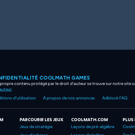
NFIDENTIALITÉ COOLMATH GAMES
propre contenu protégé par le droit d'auteur se trouve sur notre site sa
'auteur
.
tions d'utilisation
À propos de nos annonces
Adblock FAQ
OM
PARCOURIR LES JEUX
COOLMATH.COM
PLUS
Jeux de stratégie
Leçons de pré-algèbre
Coolm