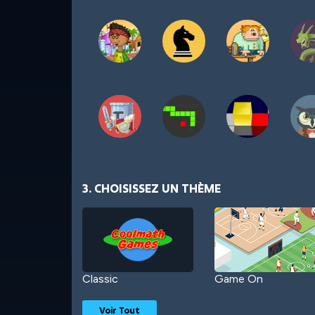
3. CHOISISSEZ UN THÈME
Classic
Game On
Voir Tout