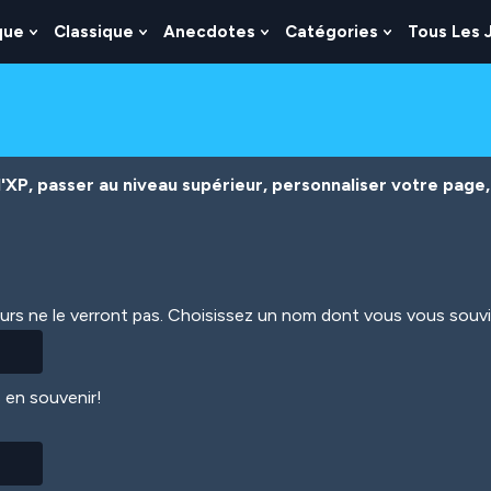
que
Classique
Anecdotes
Catégories
Tous Les 
Show
Show
Show
Show
nu
Submenu
Submenu
Submenu
Submenu
For
For
For
For
es
Logique
Classique
Anecdotes
Catégories
XP, passer au niveau supérieur, personnaliser votre page, 
eurs ne le verront pas. Choisissez un nom dont vous vous souv
 en souvenir!