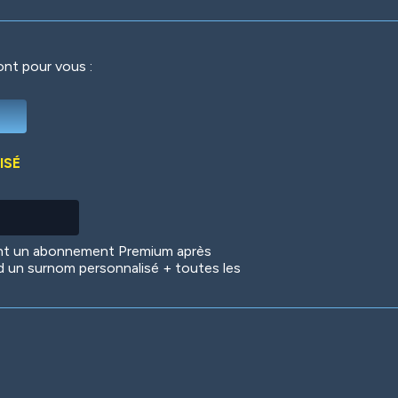
ront pour vous :
Deep Water
On the Beach
Mus
ISÉ
Circuits
Glazed Over
In 
ent un abonnement Premium après
d un surnom personnalisé + toutes les
Big Spender
Hit the Slopes
Boo