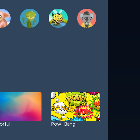
orful
Pow! Bang!