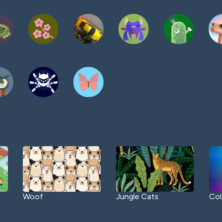
Woof
Jungle Cats
Col