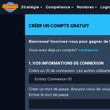
Skip
Skip
Skip
Skip
Aller
to
to
to
to
au
Stratégie
Compétence
Nombres
Logi
Show
Show
Show
Top
Navigation
Main
Footer
contenu
Submenu
Submenu
Subme
of
Content
principal
For
For
For
Page
Stratégie
Compétence
Nombr
CRÉER UN COMPTE GRATUIT
Bienvenue! Inscrivez-vous pour gagner de l'
Vous avez déjà un compte?
connexion
.
1. VOS INFORMATIONS DE CONNEXION
Créez un ID de connexion. Les autres utilisat
Créer un mot de passe. Assurez-vous de vous
Entrer le mot de passe