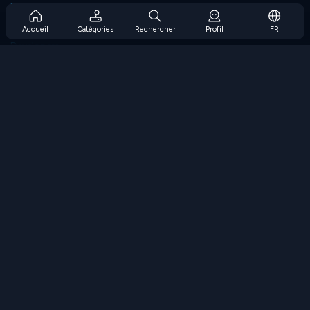
Prise en charge de l'abonnement
Blog
Accueil
Catégories
Rechercher
Profil
FR
Developers
NOUS CONTACTER
Accessibility
PARCOURIR LES JEUX
Jeux de stratégie
Jeux d'adresse
Jeux de nombres
Jeux de logique
Jeux de mémoire
Jeux classiques
Jeux scientifiques
Jeux de géographie
Téléchargez nos applications
COOLMATH.COM