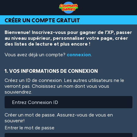
Skip
Skip
Skip
Skip
Aller
to
to
to
to
au
Top
Navigation
Main
Footer
contenu
CRÉER UN COMPTE GRATUIT
of
Content
principal
Page
Bienvenue! Inscrivez-vous pour gagner de l'XP, passer
au niveau supérieur, personnaliser votre page, créer
des listes de lecture et plus encore !
Vous avez déjà un compte?
connexion
.
1. VOS INFORMATIONS DE CONNEXION
Créez un ID de connexion. Les autres utilisateurs ne le
verront pas. Choisissez un nom dont vous vous
souviendrez.
Créer un mot de passe. Assurez-vous de vous en
souvenir!
Entrer le mot de passe