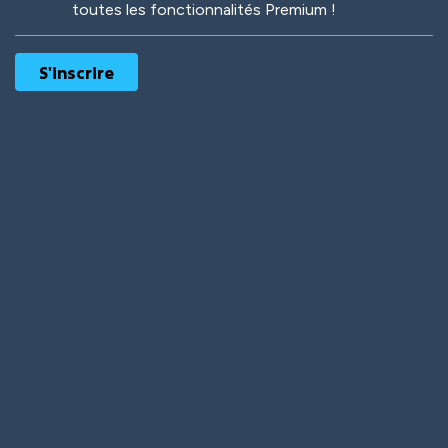
toutes les fonctionnalités Premium !
Robotic
International
Deep Water
On the Beach
Mushroom Planet
Time Warp