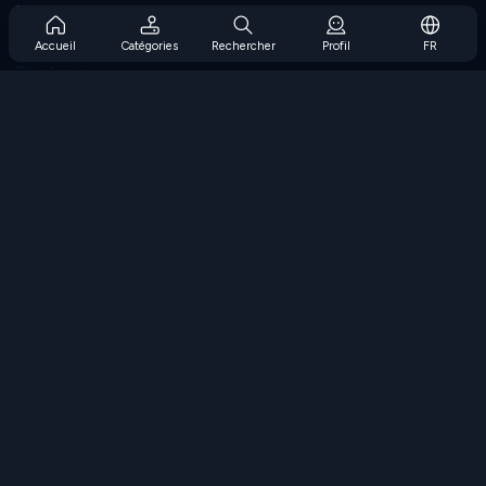
Prise en charge de l'abonnement
Blog
Accueil
Catégories
Rechercher
Profil
FR
Developers
NOUS CONTACTER
Accessibility
PARCOURIR LES JEUX
Jeux de stratégie
Jeux d'adresse
Jeux de nombres
Jeux de logique
Jeux de mémoire
Jeux classiques
Jeux scientifiques
Jeux de géographie
Téléchargez nos applications
COOLMATH.COM