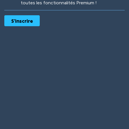
toutes les fonctionnalités Premium !
Robotic
International
Deep Water
On the Beach
Mushroom Planet
Time Warp