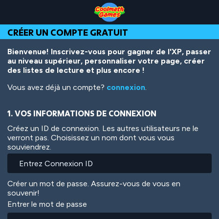
Skip
Skip
Skip
Skip
Aller
to
to
to
to
au
Top
Navigation
Main
Footer
contenu
CRÉER UN COMPTE GRATUIT
of
Content
principal
Page
Bienvenue! Inscrivez-vous pour gagner de l'XP, passer
au niveau supérieur, personnaliser votre page, créer
des listes de lecture et plus encore !
Vous avez déjà un compte?
connexion
.
1. VOS INFORMATIONS DE CONNEXION
Créez un ID de connexion. Les autres utilisateurs ne le
verront pas. Choisissez un nom dont vous vous
souviendrez.
Créer un mot de passe. Assurez-vous de vous en
souvenir!
Entrer le mot de passe