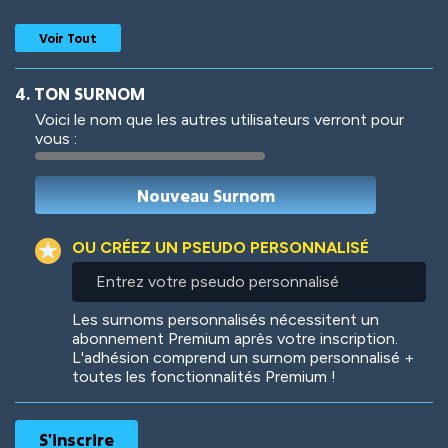
Voir Tout
4. TON SURNOM
Voici le nom que les autres utilisateurs verront pour
vous :
Woof
Jungle Cats
OU CRÉEZ UN PSEUDO PERSONNALISÉ
Entrez
votre
Colorful
Pow! Bang!
pseudo
Les surnoms personnalisés nécessitent un
personnalisé
abonnement Premium après votre inscription.
L'adhésion comprend un surnom personnalisé +
toutes les fonctionnalités Premium !
Robotic
International