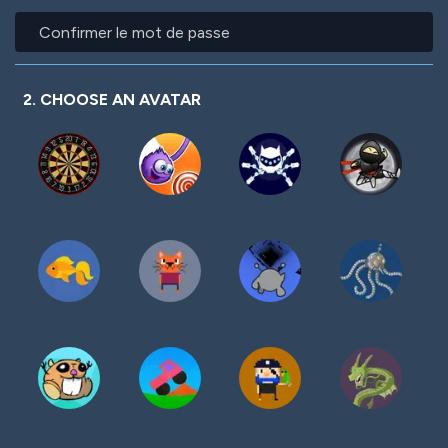
mot
Confirmer
de
le
passe
mot
de
passe
2. CHOOSE AN AVATAR