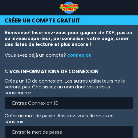
Skip
Skip
Skip
Skip
Aller
to
to
to
to
au
Top
Navigation
Main
Footer
contenu
CRÉER UN COMPTE GRATUIT
of
Content
principal
Page
Bienvenue! Inscrivez-vous pour gagner de l'XP, passer
au niveau supérieur, personnaliser votre page, créer
des listes de lecture et plus encore !
Vous avez déjà un compte?
connexion
.
1. VOS INFORMATIONS DE CONNEXION
Créez un ID de connexion. Les autres utilisateurs ne le
verront pas. Choisissez un nom dont vous vous
souviendrez.
Créer un mot de passe. Assurez-vous de vous en
souvenir!
Entrer
le