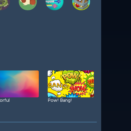
orful
Pow! Bang!