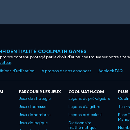
NFIDENTIALITÉ COOLMATH GAMES
propre contenu protégé par le droit d'auteur se trouve sur notre site sa
'auteur
.
tions d'utilisation
À propos de nos annonces
Adblock FAQ
OM
PARCOURIR LES JEUX
COOLMATH.COM
PLUS
Jeux de stratégie
Leçons de pré-algèbre
Coolm
Jeux d'adresse
Leçons d'algèbre
Ten Fr
Jeux de nombres
Leçons pré-calcul
Base T
Manipu
Jeux de logique
Dictionnaire
mathématique
Number