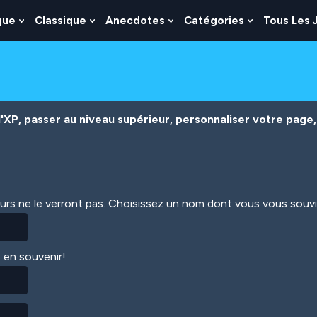
que
Classique
Anecdotes
Catégories
Tous Les 
Show
Show
Show
Show
nu
Submenu
Submenu
Submenu
Submenu
For
For
For
For
es
Logique
Classique
Anecdotes
Catégories
XP, passer au niveau supérieur, personnaliser votre page, 
eurs ne le verront pas. Choisissez un nom dont vous vous souv
 en souvenir!