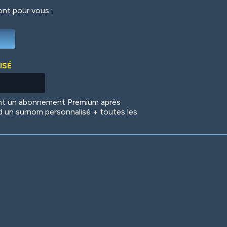
ront pour vous :
Deep Water
On the Beach
Mus
ISÉ
Circuits
Glazed Over
In 
ent un abonnement Premium après
d un surnom personnalisé + toutes les
Big Spender
Hit the Slopes
Boo