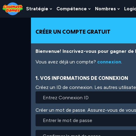
Skip
Skip
Skip
Skip
Aller
to
to
to
to
au
Stratégie
Compétence
Nombres
Logi
Show
Show
Show
Top
Navigation
Main
Footer
contenu
Submenu
Submenu
Subme
of
Content
principal
For
For
For
Page
Stratégie
Compétence
Nombr
CRÉER UN COMPTE GRATUIT
Bienvenue! Inscrivez-vous pour gagner de l'
Vous avez déjà un compte?
connexion
.
1. VOS INFORMATIONS DE CONNEXION
Créez un ID de connexion. Les autres utilisat
Créer un mot de passe. Assurez-vous de vous
Entrer
le
mot
Confirmer
de