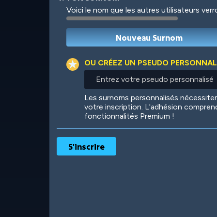
Voici le nom que les autres utilisateurs ver
Robotic
International
OU CRÉEZ UN PSEUDO PERSONNAL
Entrez
votre
pseudo
Big City
Starlight
Les surnoms personnalisés nécessit
personnalisé
votre inscription. L'adhésion compren
fonctionnalités Premium !
Ooh! Aah!
Night Game