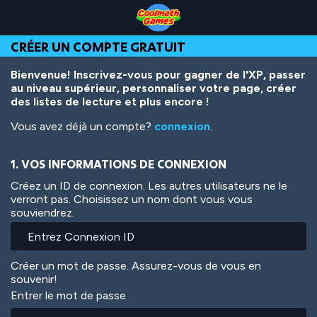
Skip
Skip
Skip
Skip
Aller
to
to
to
to
au
Top
Navigation
Main
Footer
contenu
CRÉER UN COMPTE GRATUIT
of
Content
principal
Page
Bienvenue! Inscrivez-vous pour gagner de l'XP, passer
au niveau supérieur, personnaliser votre page, créer
des listes de lecture et plus encore !
Vous avez déjà un compte?
connexion
.
1. VOS INFORMATIONS DE CONNEXION
Créez un ID de connexion. Les autres utilisateurs ne le
verront pas. Choisissez un nom dont vous vous
souviendrez.
Créer un mot de passe. Assurez-vous de vous en
souvenir!
Entrer le mot de passe