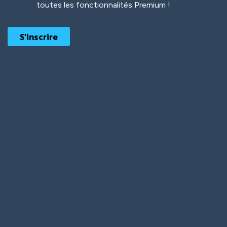
toutes les fonctionnalités Premium !
Robotic
International
Deep Water
On the Beach
Mushroom Planet
Time Warp