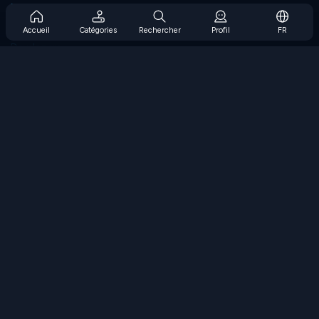
Prise en charge de l'abonnement
Blog
Accueil
Catégories
Rechercher
Profil
FR
Developers
NOUS CONTACTER
Accessibility
PARCOURIR LES JEUX
Jeux de stratégie
Jeux d'adresse
Jeux de nombres
Jeux de logique
Jeux de mémoire
Jeux classiques
Jeux scientifiques
Jeux de géographie
Téléchargez nos applications
COOLMATH.COM