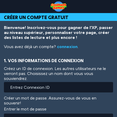
Skip
Skip
Skip
Skip
Aller
to
to
to
to
au
Top
Navigation
Main
Footer
contenu
CRÉER UN COMPTE GRATUIT
of
Content
principal
Page
Bienvenue! Inscrivez-vous pour gagner de l'XP, passer
au niveau supérieur, personnaliser votre page, créer
des listes de lecture et plus encore !
Vous avez déjà un compte?
connexion
.
1. VOS INFORMATIONS DE CONNEXION
Créez un ID de connexion. Les autres utilisateurs ne le
verront pas. Choisissez un nom dont vous vous
souviendrez.
Créer un mot de passe. Assurez-vous de vous en
souvenir!
Entrer le mot de passe