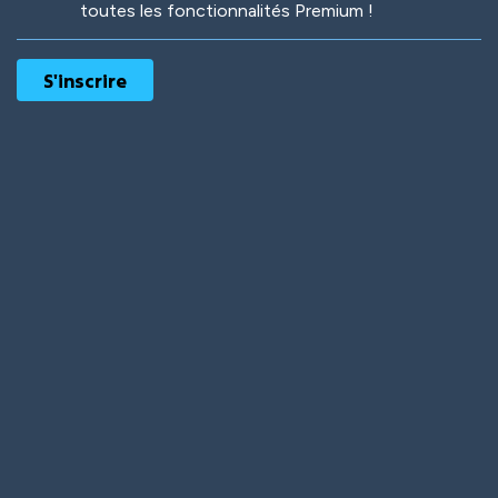
toutes les fonctionnalités Premium !
Robotic
International
Deep Water
On the Beach
Mushroom Planet
Time Warp