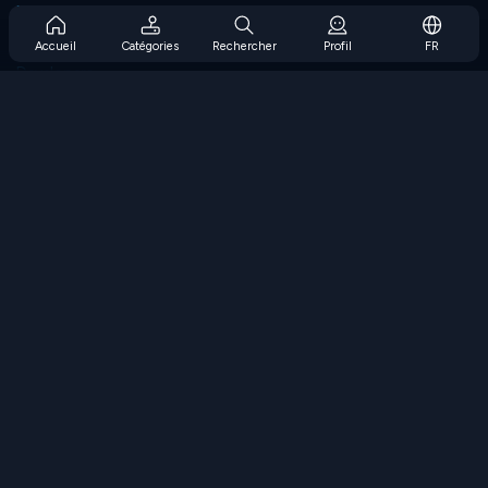
Prise en charge de l'abonnement
Blog
Accueil
Catégories
Rechercher
Profil
FR
Developers
NOUS CONTACTER
Accessibility
PARCOURIR LES JEUX
Jeux de stratégie
Jeux d'adresse
Jeux de nombres
Jeux de logique
Jeux de mémoire
Jeux classiques
Jeux scientifiques
Jeux de géographie
Téléchargez nos applications
COOLMATH.COM