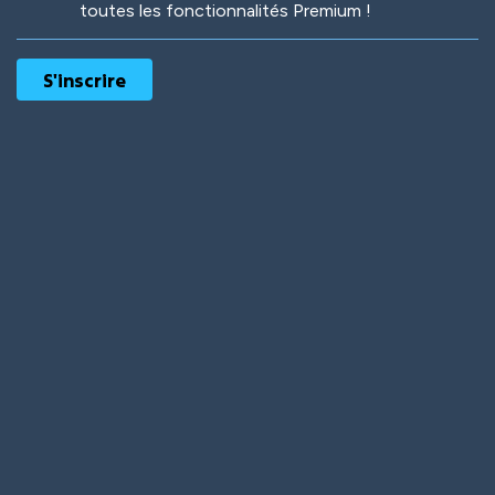
toutes les fonctionnalités Premium !
Robotic
International
Deep Water
On the Beach
Mushroom Planet
Time Warp