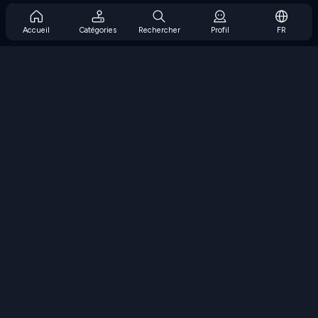
Prise en charge de l'abonnement
Blog
Accueil
Catégories
Rechercher
Profil
FR
Developers
NOUS CONTACTER
Accessibility
PARCOURIR LES JEUX
Jeux de stratégie
Jeux d'adresse
Jeux de nombres
Jeux de logique
Jeux de mémoire
Jeux classiques
Jeux scientifiques
Jeux de géographie
Téléchargez nos applications
COOLMATH.COM