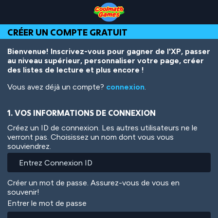
Skip
Skip
Skip
Skip
Aller
to
to
to
to
au
Top
Navigation
Main
Footer
contenu
CRÉER UN COMPTE GRATUIT
of
Content
principal
Page
Bienvenue! Inscrivez-vous pour gagner de l'XP, passer
au niveau supérieur, personnaliser votre page, créer
des listes de lecture et plus encore !
Vous avez déjà un compte?
connexion
.
1. VOS INFORMATIONS DE CONNEXION
Créez un ID de connexion. Les autres utilisateurs ne le
verront pas. Choisissez un nom dont vous vous
souviendrez.
Créer un mot de passe. Assurez-vous de vous en
souvenir!
Entrer le mot de passe