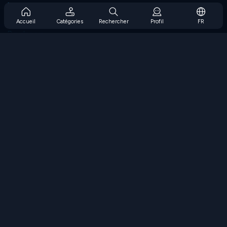
Prise en charge de l'abonnement
Blog
Accueil
Catégories
Rechercher
Profil
FR
Developers
NOUS CONTACTER
Accessibility
PARCOURIR LES JEUX
Jeux de stratégie
Jeux d'adresse
Jeux de nombres
Jeux de logique
Jeux de mémoire
Jeux classiques
Jeux scientifiques
Jeux de géographie
Téléchargez nos applications
COOLMATH.COM