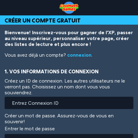
Skip
Skip
Skip
Skip
Aller
to
to
to
to
au
Top
Navigation
Main
Footer
contenu
CRÉER UN COMPTE GRATUIT
of
Content
principal
Page
Bienvenue! Inscrivez-vous pour gagner de l'XP, passer
au niveau supérieur, personnaliser votre page, créer
des listes de lecture et plus encore !
Vous avez déjà un compte?
connexion
.
1. VOS INFORMATIONS DE CONNEXION
Créez un ID de connexion. Les autres utilisateurs ne le
verront pas. Choisissez un nom dont vous vous
souviendrez.
Créer un mot de passe. Assurez-vous de vous en
souvenir!
Entrer le mot de passe