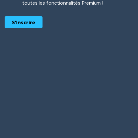
toutes les fonctionnalités Premium !
Robotic
International
Deep Water
On the Beach
Mushroom Planet
Time Warp